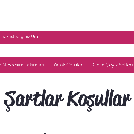
n Nevresim Takımları
Yatak Örtüleri
Gelin Çeyiz Setleri
Şartlar Koşullar