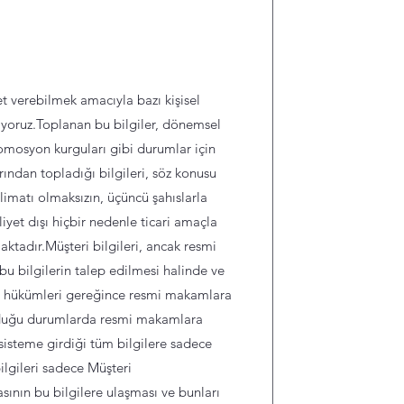
k
t verebilmek amacıyla bazı kişisel
ediyoruz.Toplanan bu bilgiler, dönemsel
omosyon kurguları gibi durumlar için
rından topladığı bilgileri, söz konusu
alimatı olmaksızın, üçüncü şahıslarla
iyet dışı hiçbir nedenle ticari amaçla
tadır.Müşteri bilgileri, ancak resmi
u bilgilerin talep edilmesi halinde ve
t hükümleri gereğince resmi makamlara
duğu durumlarda resmi makamlara
 sisteme girdiği tüm bilgilere sadece
ilgileri sadece Müşteri
asının bu bilgilere ulaşması ve bunları