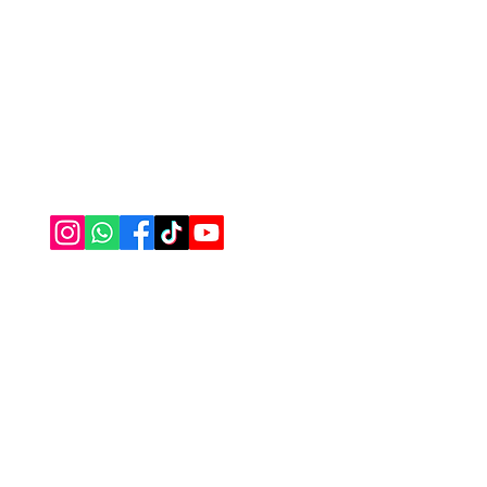
Gelin
Secca
Nasıl Yardımcı Olabiliriz?
Nakış
Bize Ulaşabilirsiniz
Havlu
0555 333 06 56
Borno
Alez 
Masa
Bany
Çarşa
Sipar