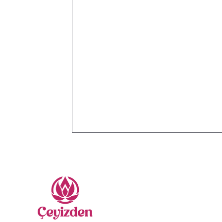
Me
Nevr
Sate
Yatak