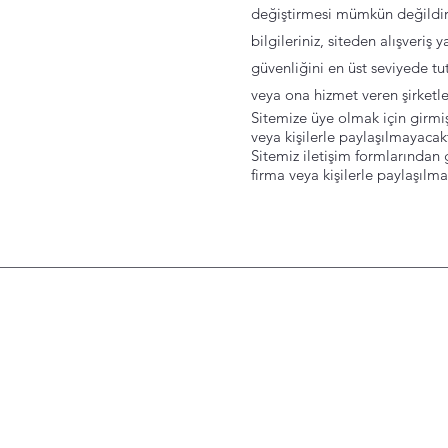
değiştirmesi mümkün değildir
bilgileriniz, siteden alışveriş 
güvenliğini en üst seviyede t
veya ona hizmet veren şirketl
Sitemize üye olmak için girmiş
veya kişilerle paylaşılmayacakt
Sitemiz iletişim formlarından 
firma veya kişilerle paylaşılma
nu
Merak Edilenle
esim Takımları
Kargo İade ve
Değişim
n Nevresim Takımları
Şartlar Koşullar ve 
Seçenekleri
 Örtüleri