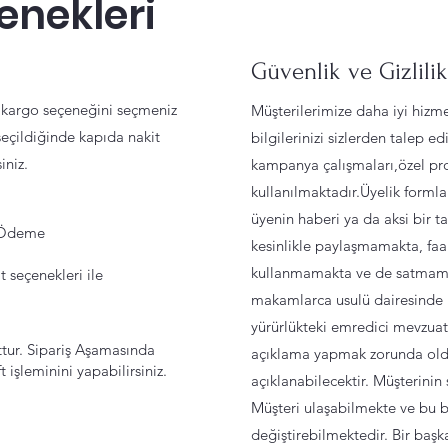
nekleri
Güvenlik ve Gizlili
 kargo seçeneğini seçmeniz
Müşterilerimize daha iyi hizme
çildiğinde kapıda nakit
bilgilerinizi sizlerden talep 
iniz.
kampanya çalışmaları,özel pr
kullanılmaktadır.Üyelik formla
üyenin haberi ya da aksi bir t
k Ödeme
kesinlikle paylaşmamakta, faal
kullanmamakta ve de satmamak
 seçenekleri ile
makamlarca usulü dairesinde b
yürürlükteki emredici mevzua
ur. Sipariş Aşamasında
açıklama yapmak zorunda ol
işleminini yapabilirsiniz.
açıklanabilecektir. Müşterinin
Müşteri ulaşabilmekte ve bu b
değiştirebilmektedir. Bir başk