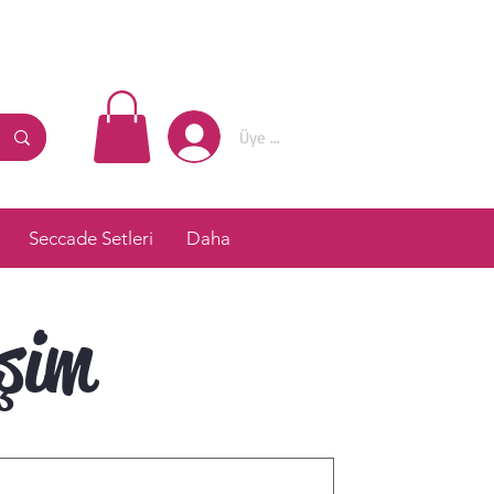
Üye Girişi
Seccade Setleri
Daha
işim