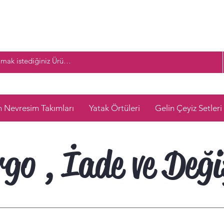
n Nevresim Takımları
Yatak Örtüleri
Gelin Çeyiz Setleri
go , İade ve Değ