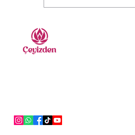
Me
Nevr
Sate
Yatak
Gelin
Secca
Nasıl Yardımcı Olabiliriz?
Nakış
Bize Ulaşabilirsiniz
Havlu
0555 333 06 56
Borno
Alez 
Masa