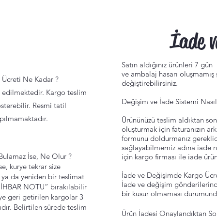
İade ve 
Satın aldığınız ürünleri 7 gü
ve ambalaj hasarı oluşmamış ş
 Ücreti Ne Kadar ?
değiştirebilirsiniz.
m edilmektedir. Kargo teslim
Değişim ve İade Sistemi Nasıl
sterebilir. Resmi tatil
apılmamaktadır.
Ürününüzü teslim aldıktan son
oluşturmak için faturanızın a
formunu doldurmanız gereklidi
sağlayabilmemiz adına iade ne
Bulamaz İse, Ne Olur ?
için kargo firması ile iade ürün
, kurye tekrar size
İade ve Değişimde Kargo Ücre
 ya da yeniden bir teslimat
İade ve değişim gönderilerind
O İHBAR NOTU” bırakılabilir
bir kusur olmaması durumunda k
ye geri getirilen kargolar 3
dır. Belirtilen sürede teslim
Ürün İadesi Onaylandıktan So