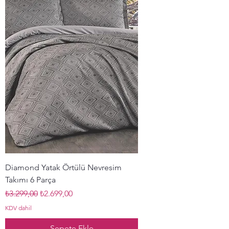
Diamond Yatak Örtülü Nevresim
Takımı 6 Parça
Normal Fiyat
İndirimli Fiyat
₺3.299,00
₺2.699,00
KDV dahil
Sepete Ekle