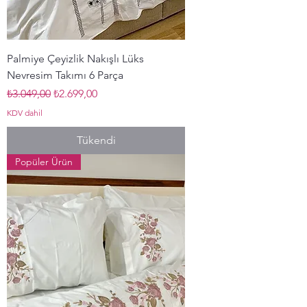
Palmiye Çeyizlik Nakışlı Lüks
Nevresim Takımı 6 Parça
Normal Fiyat
İndirimli Fiyat
₺3.049,00
₺2.699,00
KDV dahil
Tükendi
Popüler Ürün