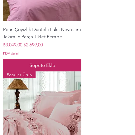
Pearl Çeyizlik Dantelli Lüks Nevresim
Takımı 6 Parça Jiklet Pembe
Normal Fiyat
İndirimli Fiyat
₺3.049,00
₺2.699,00
KDV dahil
Sepete Ekle
Popüler Ürün