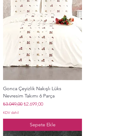
Gonca Çeyizlik Nakışlı Lüks
Nevresim Takımı 6 Parça
Normal Fiyat
İndirimli Fiyat
₺3.049,00
₺2.699,00
KDV dahil
Sepete Ekle