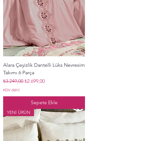
Alara Çeyizlik Dantelli Lüks Nevresim
Takımı 6 Parça
Normal Fiyat
İndirimli Fiyat
₺3.249,00
₺2.699,00
KDV dahil
Sepete Ekle
YENİ ÜRÜN