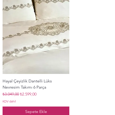
Hayal Çeyizlik Dantelli Lüks
Nevresim Takımı 6 Parça
Normal Fiyat
İndirimli Fiyat
₺3.049,00
₺2.599,00
KDV dahil
Sepete Ekle