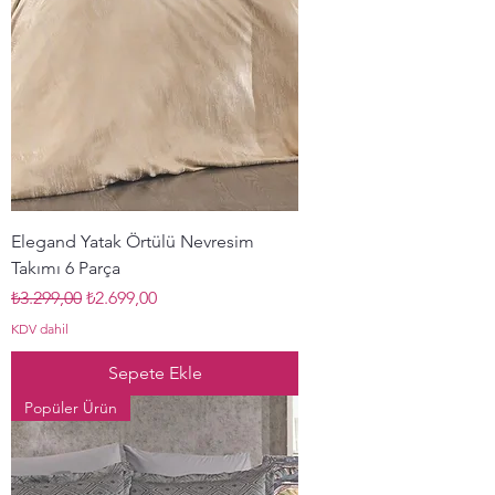
Elegand Yatak Örtülü Nevresim
Takımı 6 Parça
Normal Fiyat
İndirimli Fiyat
₺3.299,00
₺2.699,00
KDV dahil
Sepete Ekle
Popüler Ürün