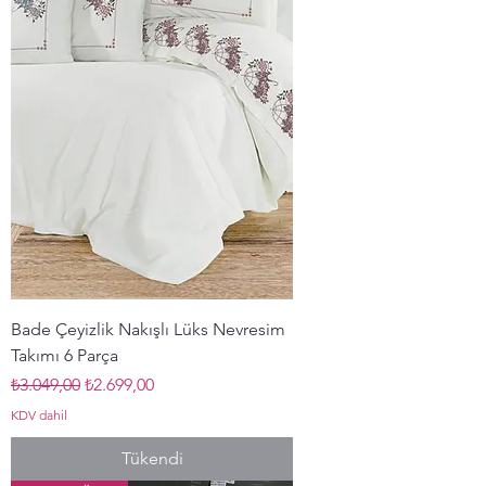
Bade Çeyizlik Nakışlı Lüks Nevresim
Takımı 6 Parça
Normal Fiyat
İndirimli Fiyat
₺3.049,00
₺2.699,00
KDV dahil
Tükendi