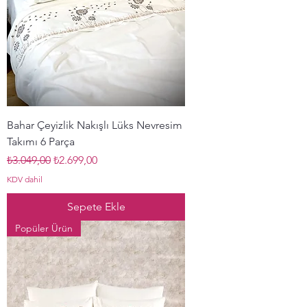
Bahar Çeyizlik Nakışlı Lüks Nevresim
Takımı 6 Parça
Normal Fiyat
İndirimli Fiyat
₺3.049,00
₺2.699,00
KDV dahil
Sepete Ekle
Popüler Ürün