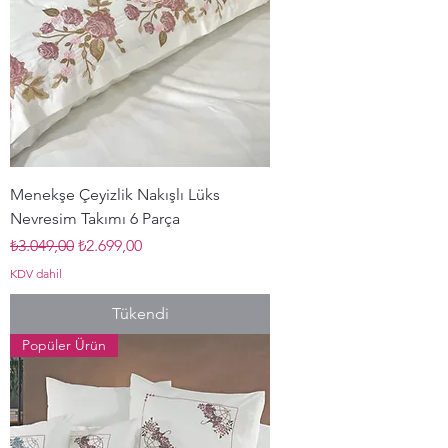
Menekşe Çeyizlik Nakışlı Lüks
Nevresim Takımı 6 Parça
Normal Fiyat
İndirimli Fiyat
₺3.049,00
₺2.699,00
KDV dahil
Tükendi
Popüler Ürün