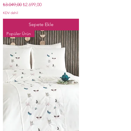
Normal Fiyat
İndirimli Fiyat
₺3.049,00
₺2.699,00
KDV dahil
Sepete Ekle
Popüler Ürün