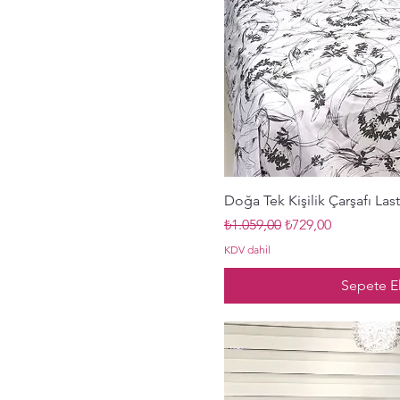
Hızlı Bak
Doğa Tek Kişilik Çarşafı Las
Normal Fiyat
İndirimli Fiyat
₺1.059,00
₺729,00
KDV dahil
Sepete E