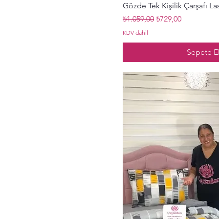
Hızlı Bak
Gözde Tek Kişilik Çarşafı La
Normal Fiyat
İndirimli Fiyat
₺1.059,00
₺729,00
KDV dahil
Sepete E