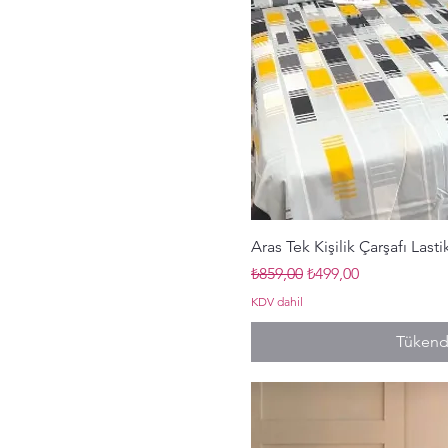
Hızlı Bak
Aras Tek Kişilik Çarşafı Last
Normal Fiyat
İndirimli Fiyat
₺859,00
₺499,00
KDV dahil
Tükend