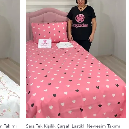
Hızlı Bakış
im Takımı
Sara Tek Kişilik Çarşafı Lastikli Nevresim Takımı