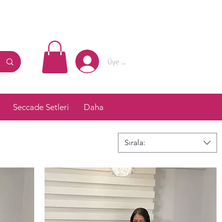
Üye Girişi
Seccade Setleri
Daha
Sırala: