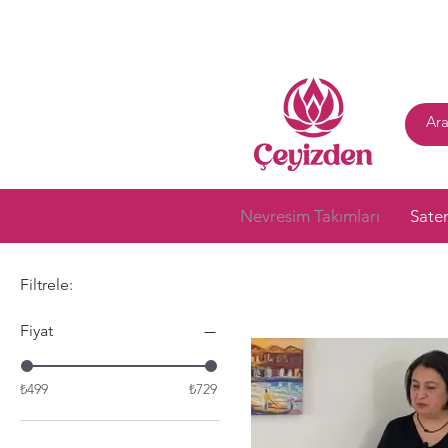
Nevresim Takımları
Sate
Filtrele:
Fiyat
₺499
₺729