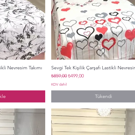
ış
Hızlı Bakış
tikli Nevresim Takımı
Sevgi Tek Kişilik Çarşafı Lastikli Nevres
Normal Fiyat
İndirimli Fiyat
₺859,00
₺499,00
KDV dahil
kle
Tükendi