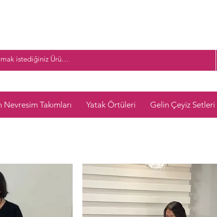
n Nevresim Takımları
Yatak Örtüleri
Gelin Çeyiz Setleri