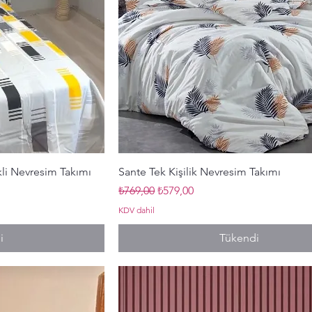
ış
Hızlı Bakış
ikli Nevresim Takımı
Sante Tek Kişilik Nevresim Takımı
Normal Fiyat
İndirimli Fiyat
₺769,00
₺579,00
KDV dahil
i
Tükendi