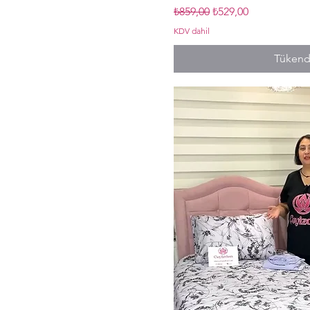
Normal Fiyat
İndirimli Fiyat
₺859,00
₺529,00
KDV dahil
Tükend