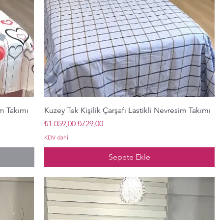
Hızlı Bakış
im Takımı
Kuzey Tek Kişilik Çarşafı Lastikli Nevresim Takımı
Normal Fiyat
İndirimli Fiyat
₺1.059,00
₺729,00
KDV dahil
Sepete Ekle