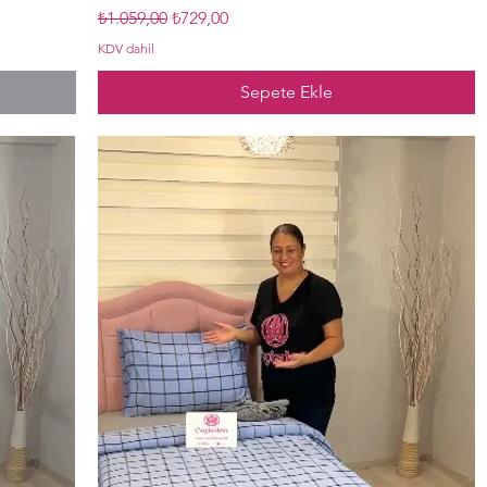
Normal Fiyat
İndirimli Fiyat
₺1.059,00
₺729,00
KDV dahil
Sepete Ekle