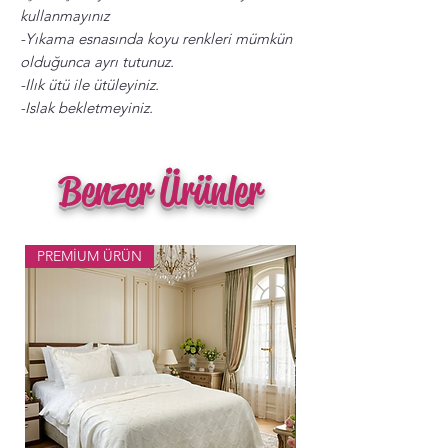
kullanmayınız
-Yıkama esnasında koyu renkleri mümkün
olduğunca ayrı tutunuz.
-Ilık ütü ile ütüleyiniz.
-Islak bekletmeyiniz.
Benzer Ürünler
PREMİUM ÜRÜN
Popüler Ürün