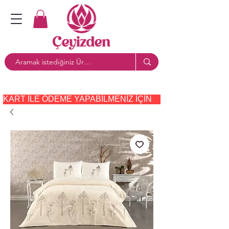
KART ILE ÖDEME YAPABILMENIZ IÇIN     PAYTR     SEÇE