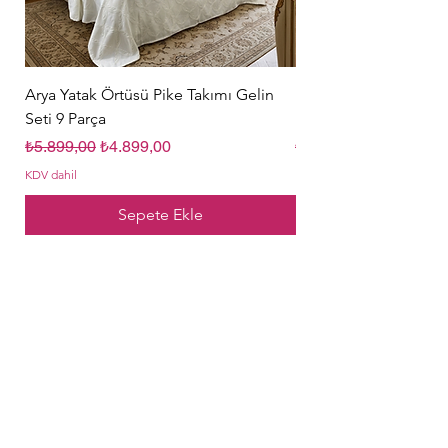
Arya Yatak Örtüsü Pike Takımı Gelin
Hürrem Sultan Gelin Ç
Seti 9 Parça
Parça Krem
Normal Fiyat
İndirimli Fiyat
Normal Fiyat
₺5.899,00
₺4.899,00
₺5.849,00
KDV dahil
KDV dahil
Sepete Ekle