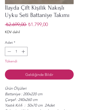
İlayda Çift Kişilik Nakışlı
Uyku Seti Battaniye Takımı
Normal
İndirimli
 ₺2.699,00 
₺1.799,00
Fiyat
Fiyat
KDV dahil
Adet
*
Tükendi
Geldiğinde Bildir
Ürün Ölçüleri
Battaniye : 200x220 cm
Çarşaf : 240x260 cm
Yastık Kılıfı : 50x70 cm 2Adet