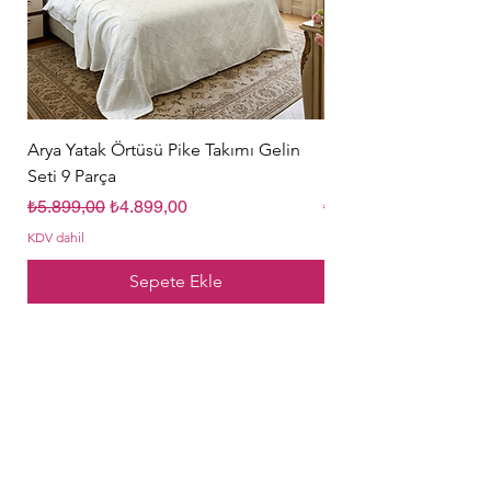
Arya Yatak Örtüsü Pike Takımı Gelin
Hürrem Sultan Gelin Ç
Seti 9 Parça
Parça Krem
Normal Fiyat
İndirimli Fiyat
Normal Fiyat
₺5.899,00
₺4.899,00
₺5.849,00
KDV dahil
KDV dahil
Sepete Ekle