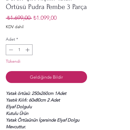
Örtüsü Pudra Pembe 3 Parça
Normal
İndirimli
 ₺1.699,00 
₺1.099,00
Fiyat
Fiyat
KDV dahil
Adet
*
Tükendi
Geldiğinde Bildir
Yatak örtüsü: 250x260cm 1Adet
Yastık Kılıfı: 60x80cm 2 Adet
Elyaf Dolgulu
Kutulu Ürün
Yatak Örtüsünün İçersinde Elyaf Dolgu
Mevcuttur.