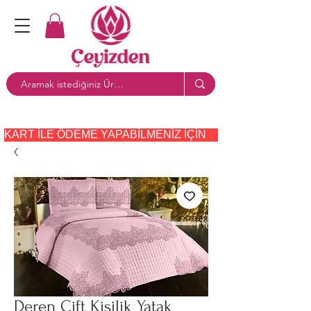
KART ILE ÖDEME YAPABILMENIZ IÇIN     PAYTR     SEÇE
Deren Çift Kişilik Yatak