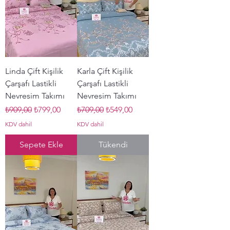
Linda Çift Kişilik
Karla Çift Kişilik
Çarşafı Lastikli
Çarşafı Lastikli
Nevresim Takımı
Nevresim Takımı
Normal Fiyat
İndirimli Fiyat
Normal Fiyat
İndirimli Fiyat
₺909,00
₺799,00
₺709,00
₺549,00
KDV dahil
KDV dahil
Sepete Ekle
Tükendi