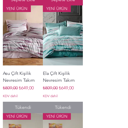
YENİ ÜRÜN
YENİ ÜRÜN
Asu Çift Kişilik
Ela Çift Kişilik
Nevresim Takım
Nevresim Takım
Normal Fiyat
İndirimli Fiyat
Normal Fiyat
İndirimli Fiyat
₺809,00
₺649,00
₺809,00
₺649,00
KDV dahil
KDV dahil
Tükendi
Tükendi
YENİ ÜRÜN
YENİ ÜRÜN