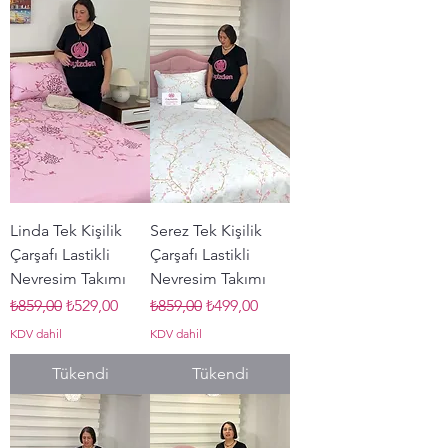
Linda Tek Kişilik
Serez Tek Kişilik
Çarşafı Lastikli
Çarşafı Lastikli
Nevresim Takımı
Nevresim Takımı
Normal Fiyat
İndirimli Fiyat
Normal Fiyat
İndirimli Fiyat
₺859,00
₺529,00
₺859,00
₺499,00
KDV dahil
KDV dahil
Tükendi
Tükendi