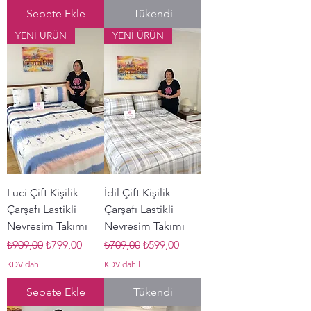
Sepete Ekle
Tükendi
YENİ ÜRÜN
YENİ ÜRÜN
Luci Çift Kişilik
İdil Çift Kişilik
Çarşafı Lastikli
Çarşafı Lastikli
Nevresim Takımı
Nevresim Takımı
Normal Fiyat
İndirimli Fiyat
Normal Fiyat
İndirimli Fiyat
₺909,00
₺799,00
₺709,00
₺599,00
KDV dahil
KDV dahil
Sepete Ekle
Tükendi