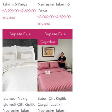
Takımı 6 Parça
Nevresim Takımı 6
Parça
Normal Fiyat
İndirimli Fiyat
₺3.299,00
₺2.699,00
Normal Fiyat
İndirimli Fiyat
₺3.049,00
₺2.599,00
KDV dahil
KDV dahil
Sepete Ekle
Sepete Ekle
Çeyizden
İstanbul Nakış
Saten Çift Kişilik
İşlemeli Çift Kişilik
Çarşafı Lastikli
Nevresim Takımı
Nevresim Takımı