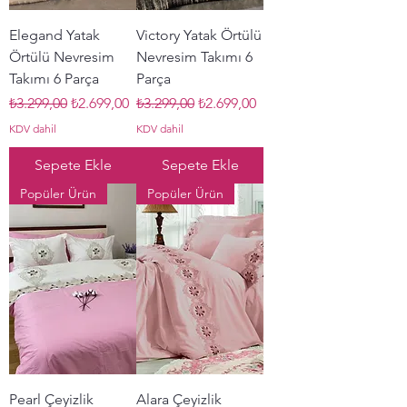
Elegand Yatak
Victory Yatak Örtülü
Örtülü Nevresim
Nevresim Takımı 6
Takımı 6 Parça
Parça
Normal Fiyat
İndirimli Fiyat
Normal Fiyat
İndirimli Fiyat
₺3.299,00
₺2.699,00
₺3.299,00
₺2.699,00
KDV dahil
KDV dahil
Sepete Ekle
Sepete Ekle
Popüler Ürün
Popüler Ürün
Pearl Çeyizlik
Alara Çeyizlik