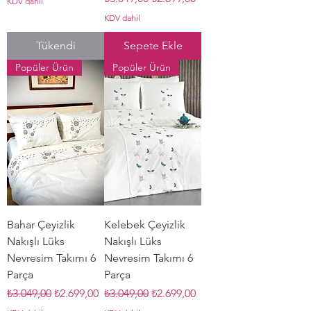
KDV dahil
KDV dahil
Tükendi
Sepete Ekle
Popüler Ürün
Popüler Ürün
Bahar Çeyizlik
Kelebek Çeyizlik
Nakışlı Lüks
Nakışlı Lüks
Nevresim Takımı 6
Nevresim Takımı 6
Parça
Parça
Normal Fiyat
İndirimli Fiyat
Normal Fiyat
İndirimli Fiyat
₺3.049,00
₺2.699,00
₺3.049,00
₺2.699,00