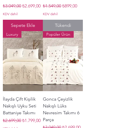
Normal Fiyat
İndirimli Fiyat
Normal Fiyat
İndirimli Fiyat
₺3.049,00
₺2.699,00
₺1.549,00
₺899,00
KDV dahil
KDV dahil
Sepete Ekle
Tükendi
Luxury
Popüler Ürün
İlayda Çift Kişilik
Gonca Çeyizlik
Nakışlı Uyku Seti
Nakışlı Lüks
Battaniye Takımı
Nevresim Takımı 6
Parça
Normal Fiyat
İndirimli Fiyat
₺2.699,00
₺1.799,00
Normal Fiyat
İndirimli Fiyat
₺3.049,00
₺2.699,00