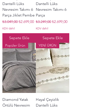
Dantelli Lüks
Dantelli Lüks
Nevresim Takımı 6
Nevresim Takımı 6
Parça Jiklet Pembe
Parça
Normal Fiyat
İndirimli Fiyat
Normal Fiyat
İndirimli Fiyat
₺3.049,00
₺2.699,00
₺3.249,00
₺2.699,00
KDV dahil
KDV dahil
Sepete Ekle
Sepete Ekle
Popüler Ürün
YENİ ÜRÜN
Diamond Yatak
Hayal Çeyizlik
Örtülü Nevresim
Dantelli Lüks