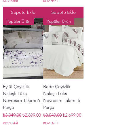
KDV dahil
KDV dahil
Sepete Ekle
Sepete Ekle
Popüler Ürün
Popüler Ürün
Eylül Çeyizlik
Bade Çeyizlik
Nakışlı Lüks
Nakışlı Lüks
Nevresim Takımı 6
Nevresim Takımı 6
Parça
Parça
Normal Fiyat
İndirimli Fiyat
Normal Fiyat
İndirimli Fiyat
₺3.049,00
₺2.699,00
₺3.049,00
₺2.699,00
KDV dahil
KDV dahil