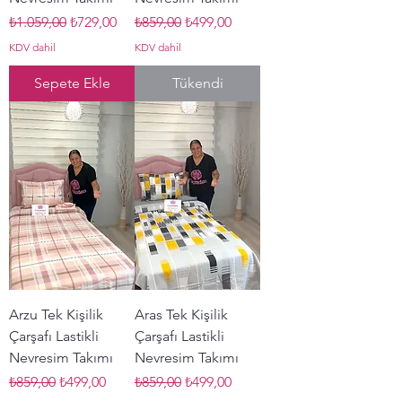
Normal Fiyat
İndirimli Fiyat
Normal Fiyat
İndirimli Fiyat
₺1.059,00
₺729,00
₺859,00
₺499,00
KDV dahil
KDV dahil
Sepete Ekle
Tükendi
Arzu Tek Kişilik
Aras Tek Kişilik
Çarşafı Lastikli
Çarşafı Lastikli
Nevresim Takımı
Nevresim Takımı
Normal Fiyat
İndirimli Fiyat
Normal Fiyat
İndirimli Fiyat
₺859,00
₺499,00
₺859,00
₺499,00