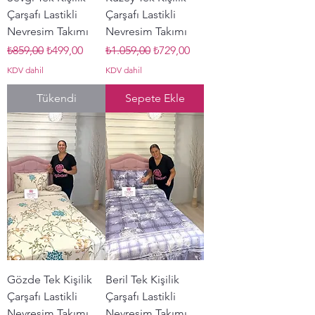
Çarşafı Lastikli
Çarşafı Lastikli
Nevresim Takımı
Nevresim Takımı
Normal Fiyat
İndirimli Fiyat
Normal Fiyat
İndirimli Fiyat
₺859,00
₺499,00
₺1.059,00
₺729,00
KDV dahil
KDV dahil
Tükendi
Sepete Ekle
Gözde Tek Kişilik
Beril Tek Kişilik
Çarşafı Lastikli
Çarşafı Lastikli
Nevresim Takımı
Nevresim Takımı