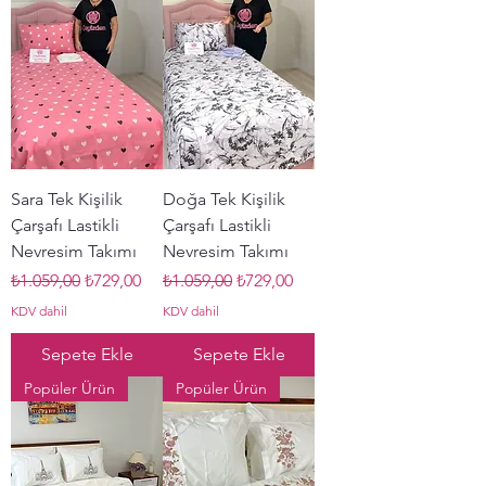
Sara Tek Kişilik
Doğa Tek Kişilik
Çarşafı Lastikli
Çarşafı Lastikli
Nevresim Takımı
Nevresim Takımı
Normal Fiyat
İndirimli Fiyat
Normal Fiyat
İndirimli Fiyat
₺1.059,00
₺729,00
₺1.059,00
₺729,00
KDV dahil
KDV dahil
Sepete Ekle
Sepete Ekle
Popüler Ürün
Popüler Ürün