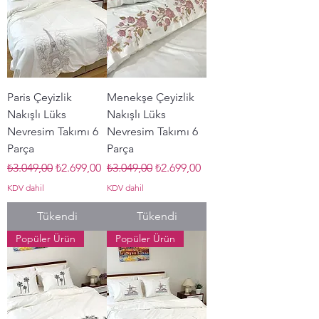
Paris Çeyizlik
Menekşe Çeyizlik
Nakışlı Lüks
Nakışlı Lüks
Nevresim Takımı 6
Nevresim Takımı 6
Parça
Parça
Normal Fiyat
İndirimli Fiyat
Normal Fiyat
İndirimli Fiyat
₺3.049,00
₺2.699,00
₺3.049,00
₺2.699,00
KDV dahil
KDV dahil
Tükendi
Tükendi
Popüler Ürün
Popüler Ürün