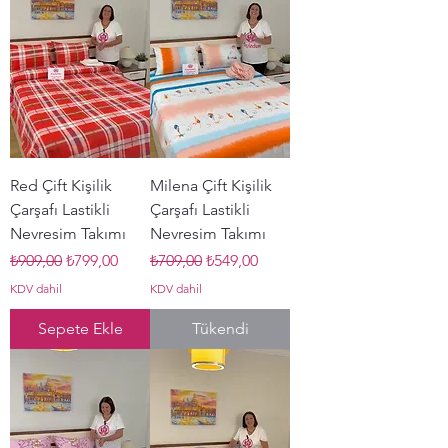
Red Çift Kişilik
Milena Çift Kişilik
Çarşafı Lastikli
Çarşafı Lastikli
Nevresim Takımı
Nevresim Takımı
Normal Fiyat
İndirimli Fiyat
Normal Fiyat
İndirimli Fiyat
₺909,00
₺799,00
₺709,00
₺549,00
KDV dahil
KDV dahil
Sepete Ekle
Tükendi