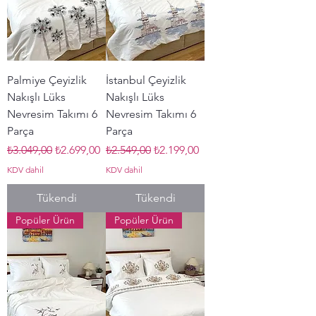
Palmiye Çeyizlik
İstanbul Çeyizlik
Nakışlı Lüks
Nakışlı Lüks
Nevresim Takımı 6
Nevresim Takımı 6
Parça
Parça
Normal Fiyat
İndirimli Fiyat
Normal Fiyat
İndirimli Fiyat
₺3.049,00
₺2.699,00
₺2.549,00
₺2.199,00
KDV dahil
KDV dahil
Tükendi
Tükendi
Popüler Ürün
Popüler Ürün