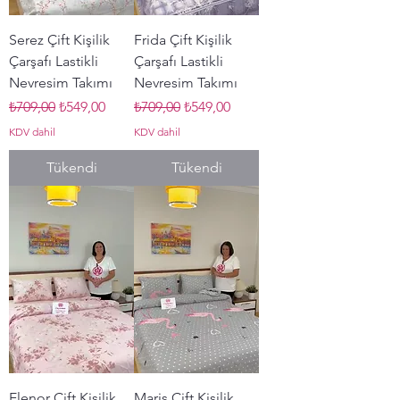
Serez Çift Kişilik
Frida Çift Kişilik
Çarşafı Lastikli
Çarşafı Lastikli
Nevresim Takımı
Nevresim Takımı
Normal Fiyat
İndirimli Fiyat
Normal Fiyat
İndirimli Fiyat
₺709,00
₺549,00
₺709,00
₺549,00
KDV dahil
KDV dahil
Tükendi
Tükendi
Elenor Çift Kişilik
Maris Çift Kişilik