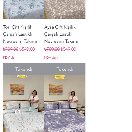
Tori Çift Kişilik
Aysa Çift Kişilik
Çarşafı Lastikli
Çarşafı Lastikli
Nevresim Takımı
Nevresim Takımı
Normal Fiyat
İndirimli Fiyat
Normal Fiyat
İndirimli Fiyat
₺709,00
₺549,00
₺709,00
₺549,00
KDV dahil
KDV dahil
Tükendi
Tükendi