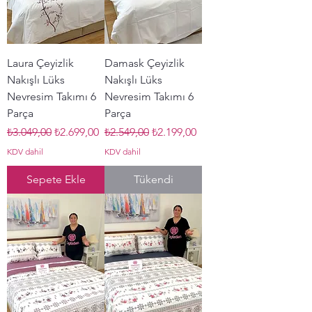
Laura Çeyizlik
Damask Çeyizlik
Nakışlı Lüks
Nakışlı Lüks
Nevresim Takımı 6
Nevresim Takımı 6
Parça
Parça
Normal Fiyat
İndirimli Fiyat
Normal Fiyat
İndirimli Fiyat
₺3.049,00
₺2.699,00
₺2.549,00
₺2.199,00
KDV dahil
KDV dahil
Sepete Ekle
Tükendi