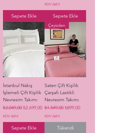
KDV dahil
Sepete Ekle
Sepete Ekle
Çeyizden
İstanbul Nakış
Saten Çift Kişilik
İşlemeli Çift Kişilik
Çarşafı Lastikli
Nevresim Takımı
Nevresim Takımı
Normal Fiyat
İndirimli Fiyat
Normal Fiyat
İndirimli Fiyat
₺3.049,00
₺2.699,00
₺1.549,00
₺899,00
KDV dahil
KDV dahil
Sepete Ekle
Tükendi