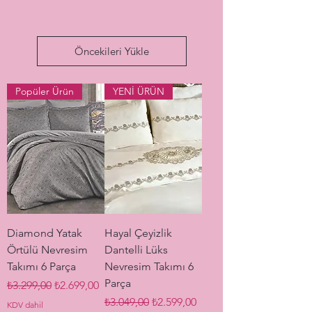
Öncekileri Yükle
Popüler Ürün
YENİ ÜRÜN
Diamond Yatak
Hayal Çeyizlik
Örtülü Nevresim
Dantelli Lüks
Takımı 6 Parça
Nevresim Takımı 6
Parça
Normal Fiyat
İndirimli Fiyat
₺3.299,00
₺2.699,00
Normal Fiyat
İndirimli Fiyat
₺3.049,00
₺2.599,00
KDV dahil