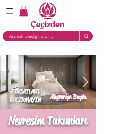
FIRSATLARI
Alışverişe Başla
KAÇIRMAYIN
Nevresim Takımları