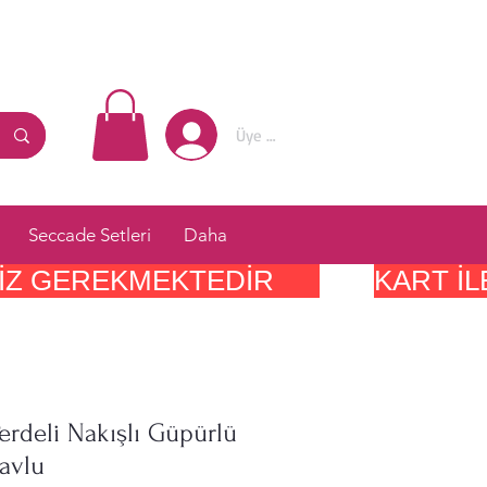
Üye Girişi
Seccade Setleri
Daha
IZ GEREKMEKTEDIR      
Perdeli Nakışlı Güpürlü
avlu