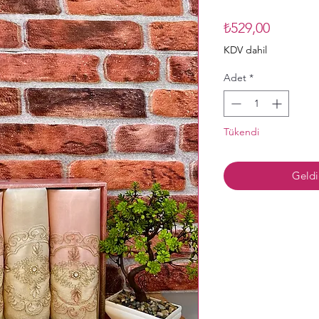
Fiyat
₺529,00
KDV dahil
Adet
*
Tükendi
Geldi