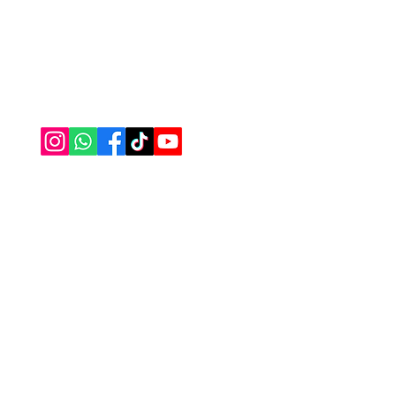
Secca
Nasıl Yardımcı Olabiliriz?
Nakış
Bize Ulaşabilirsiniz
Havlu
0555 333 06 56
Borno
Alez 
Masa
Bany
Çarşa
Sipar