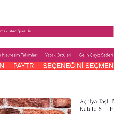
n Nevresim Takımları
Yatak Örtüleri
Gelin Çeyiz Setleri
     PAYTR     SEÇENEĞINI SEÇMEN
Açelya Taşlı 
Kutulu 6 Lı H