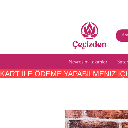
Nevresim Takımları
Sate
KART ILE ÖDEME YAPABILMENIZ IÇIN