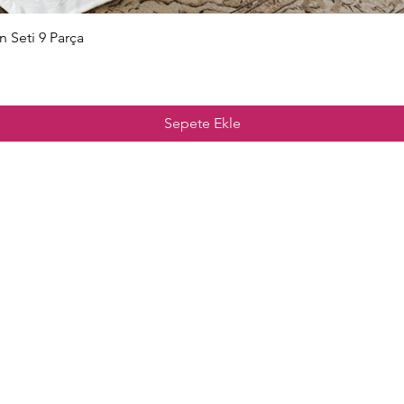
Hızlı Bakış
n Seti 9 Parça
Sepete Ekle
nu
Merak Edilenle
esim Takımları
Kargo İade ve
Değişim
n Nevresim Takımları
Şartlar Koşullar ve 
Seçenekleri
 Örtüleri
Mesafeli Satış Sözleş
 Çeyiz Setleri