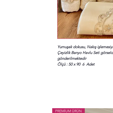
Yumuşak dokusu, Nakış işlemesiyle
Çeyizlik Banyo Havlu Seti görsel
gönderilmektedir
Ölçü : 50 x 90 6 Adet
PREMİUM ÜRÜN