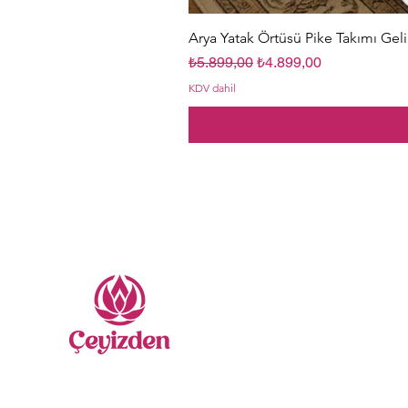
Arya Yatak Örtüsü Pike Takımı Geli
Normal Fiyat
İndirimli Fiyat
₺5.899,00
₺4.899,00
KDV dahil
Me
Nevr
Sate
Yatak
Gelin