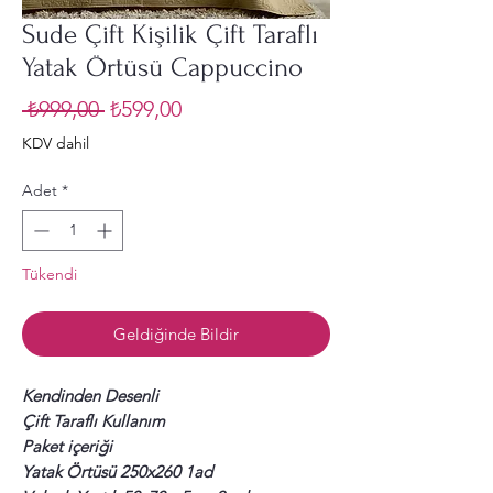
Sude Çift Kişilik Çift Taraflı
Yatak Örtüsü Cappuccino
Normal
İndirimli
 ₺999,00 
₺599,00
Fiyat
Fiyat
KDV dahil
Adet
*
Tükendi
Geldiğinde Bildir
Kendinden Desenli
Çift Taraflı Kullanım
Paket içeriği
Yatak Örtüsü 250x260 1ad