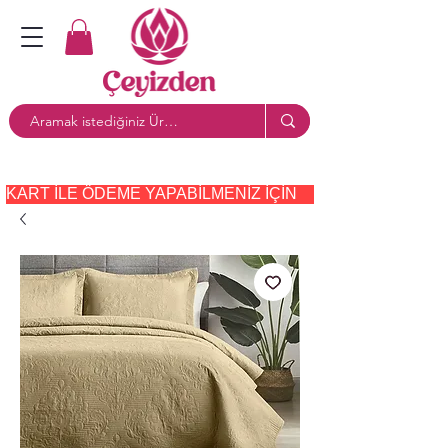
KART ILE ÖDEME YAPABILMENIZ IÇIN     PAYTR     SEÇE