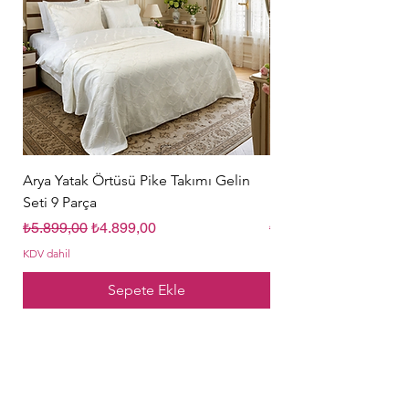
Arya Yatak Örtüsü Pike Takımı Gelin
Hürrem Sultan Gelin Ç
Seti 9 Parça
Parça Krem
Normal Fiyat
İndirimli Fiyat
Normal Fiyat
₺5.899,00
₺4.899,00
₺5.849,00
KDV dahil
KDV dahil
Sepete Ekle