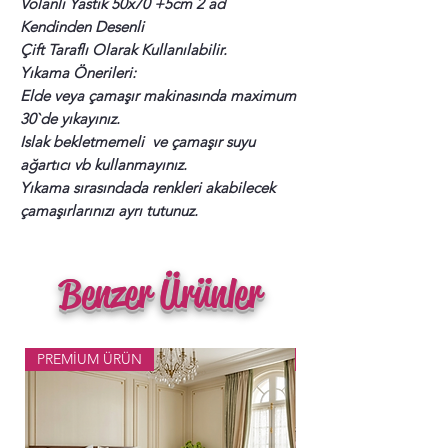
Volanlı Yastık 50x70 +5cm 2 ad
Kendinden Desenli
Çift Taraflı Olarak Kullanılabilir.
Yıkama Önerileri:
Elde veya çamaşır makinasında maximum
30`de yıkayınız.
Islak bekletmemeli ve çamaşır suyu
ağartıcı vb kullanmayınız.
Yıkama sırasındada renkleri akabilecek
çamaşırlarınızı ayrı tutunuz.
Benzer Ürünler
PREMİUM ÜRÜN
Popüler Ürün