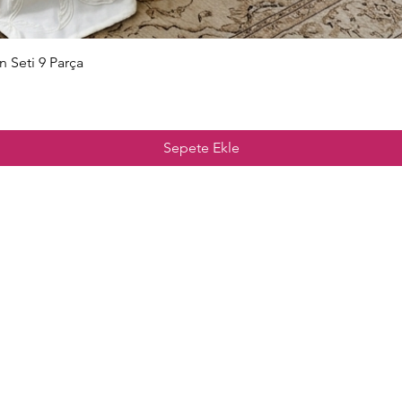
Hızlı Bakış
n Seti 9 Parça
Sepete Ekle
nu
Merak Edilenle
esim Takımları
Kargo İade ve
Değişim
n Nevresim Takımları
Şartlar Koşullar ve 
Seçenekleri
 Örtüleri
Mesafeli Satış Sözleş