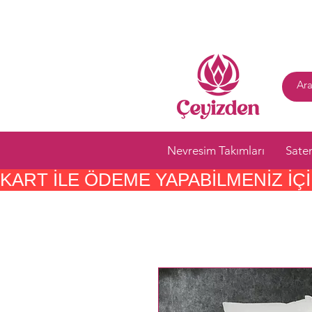
Nevresim Takımları
Sate
KART ILE ÖDEME YAPABILMENIZ IÇIN