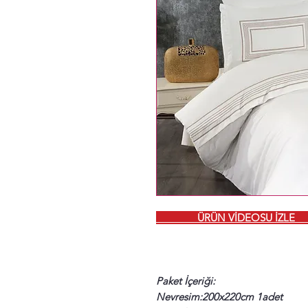
ÜRÜN VİDEOSU İ
Paket İçeriği:
Nevresim:200x220cm 1adet