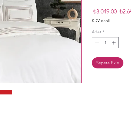
Norm
 ₺3.049,00 
₺2.6
Fiyat
KDV dahil
Adet
*
Sepete Ekle
ZLE