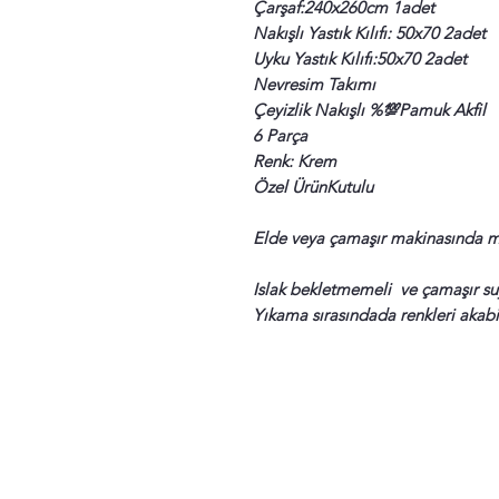
Çarşaf:240x260cm 1adet
Nakışlı Yastık Kılıfı: 50x70 2adet
Uyku Yastık Kılıfı:50x70 2adet
Nevresim Takımı
Çeyizlik Nakışlı %💯Pamuk Akfil
6 Parça
Renk: Krem
Özel ÜrünKutulu
Elde veya çamaşır makinasında m
Islak bekletmemeli ve çamaşır suy
Yıkama sırasındada renkleri akabil