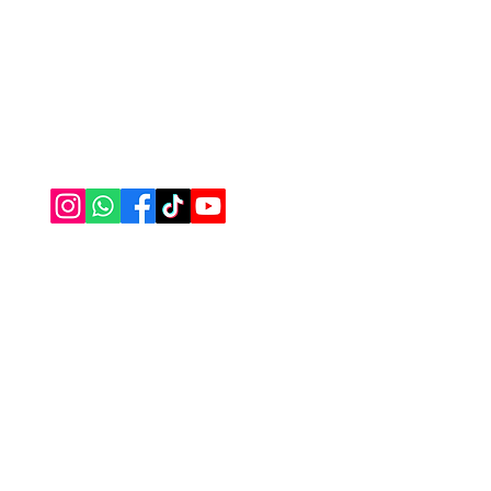
Gelin
Secca
Nasıl Yardımcı Olabiliriz?
Nakış
Bize Ulaşabilirsiniz
Havlu
0555 333 06 56
Borno
Alez 
Masa
Bany
Çarşa
Sipar