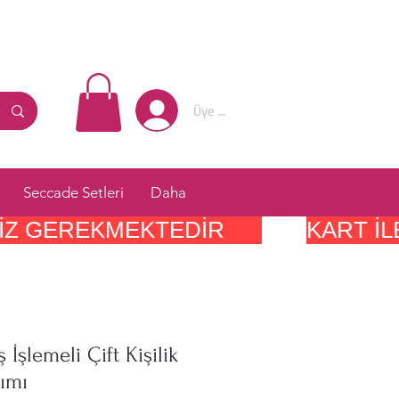
Üye Girişi
Seccade Setleri
Daha
IZ GEREKMEKTEDIR      
 İşlemeli Çift Kişilik
ımı