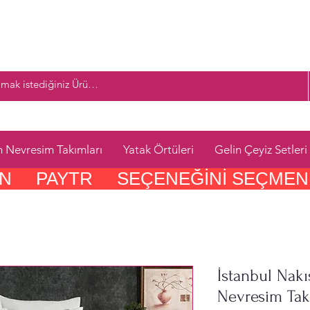
n Nevresim Takımları
Yatak Örtüleri
Gelin Çeyiz Setleri
     PAYTR     SEÇENEĞINI SEÇMEN
İstanbul Nakış
Nevresim Tak