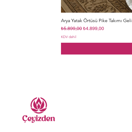
Arya Yatak Örtüsü Pike Takımı Geli
Normal Fiyat
İndirimli Fiyat
₺5.899,00
₺4.899,00
KDV dahil
Me
Nevr
Sate
Yatak