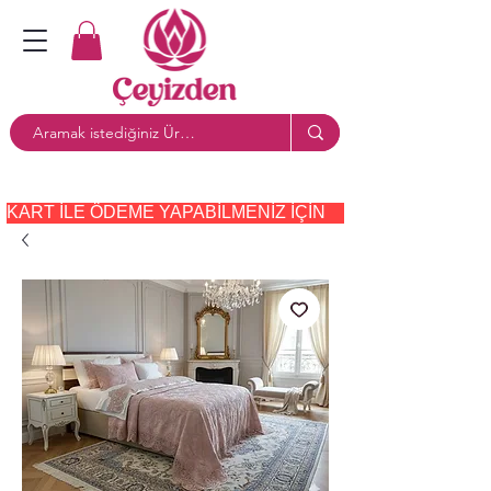
KART ILE ÖDEME YAPABILMENIZ IÇIN     PAYTR     SEÇE