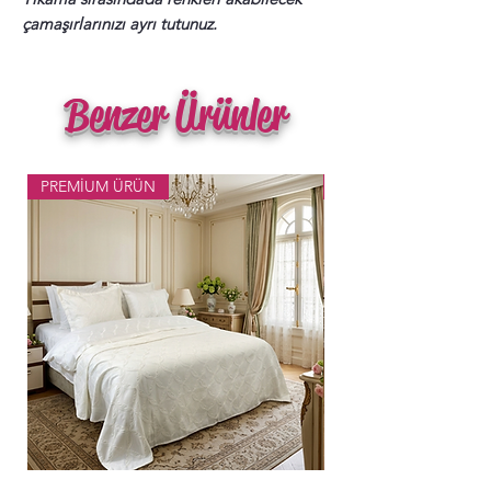
çamaşırlarınızı ayrı tutunuz.
Benzer Ürünler
PREMİUM ÜRÜN
Popüler Ürün