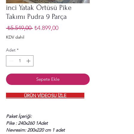
inci Yatak Örtüsü Pike
Takımı Pudra 9 Parça
Normal
İndirimli
 ₺5.549,00 
₺4.899,00
Fiyat
Fiyat
KDV dahil
Adet
*
Sepete Ekle
ÜRÜN VİDEOSU İZLE
Paket İçeriği:
Pike : 240x260 1Adet
Nevresim: 200x220 cm 1 adet