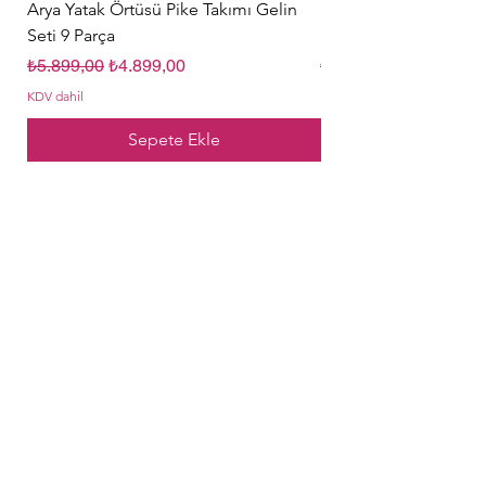
Arya Yatak Örtüsü Pike Takımı Gelin
Hürrem Sultan Gelin Ç
Seti 9 Parça
Parça Krem
Normal Fiyat
İndirimli Fiyat
Normal Fiyat
₺5.899,00
₺4.899,00
₺5.849,00
KDV dahil
KDV dahil
Sepete Ekle