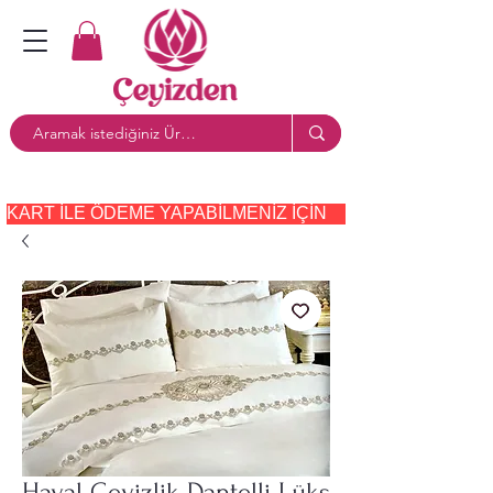
KART ILE ÖDEME YAPABILMENIZ IÇIN     PAYTR     SEÇE
Hayal Çeyizlik Dantelli Lüks