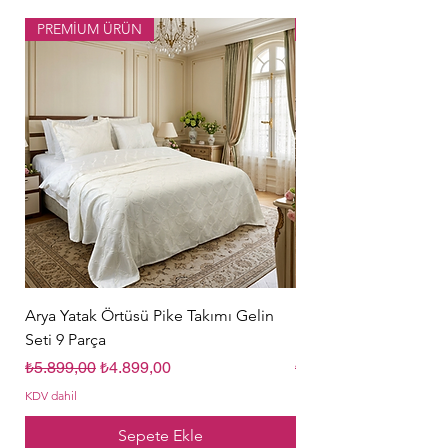
PREMİUM ÜRÜN
Popüler Ürün
Arya Yatak Örtüsü Pike Takımı Gelin
Hürrem Sultan Gelin Ç
Seti 9 Parça
Parça Krem
Normal Fiyat
İndirimli Fiyat
Normal Fiyat
₺5.899,00
₺4.899,00
₺5.849,00
KDV dahil
KDV dahil
Sepete Ekle