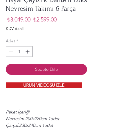
Nevresim Takımı 6 Parça
Normal
İndirimli
 ₺3.049,00 
₺2.599,00
Fiyat
Fiyat
KDV dahil
Adet
*
Sepete Ekle
ÜRÜN
VİDEOSU İZLE
Paket İçeriği
Nevresim:200x220cm 1adet
Çarşaf:230x240cm 1adet