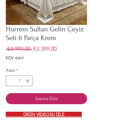
Hürrem Sultan Gelin Çeyiz
Seti 6 Parça Krem
Normal
İndirimli
 ₺3.999,00 
₺3.399,00
Fiyat
Fiyat
KDV dahil
Adet
*
Sepete Ekle
ÜRÜN VİDEOSU İZLE