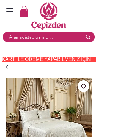
KART ILE ÖDEME YAPABILMENIZ IÇIN     PAYTR     SEÇE