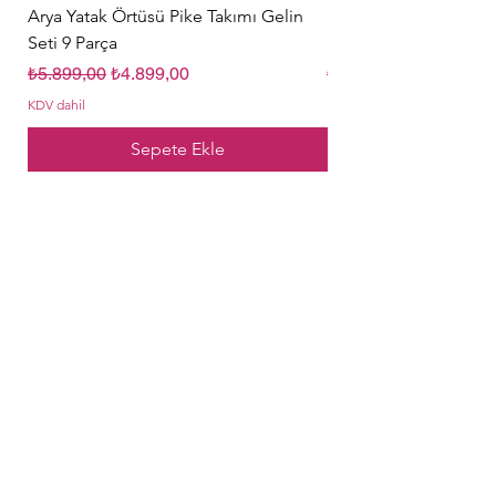
Arya Yatak Örtüsü Pike Takımı Gelin
Hürrem Sultan Gelin Ç
Seti 9 Parça
Parça Krem
Normal Fiyat
İndirimli Fiyat
Normal Fiyat
₺5.899,00
₺4.899,00
₺5.849,00
KDV dahil
KDV dahil
Sepete Ekle