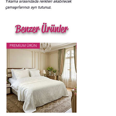
Yıkama sırasındada renkleri akabilecek
çamaşırlarınızı ayrı tutunuz.
Benzer Ürünler
PREMİUM ÜRÜN
Popüler Ürün