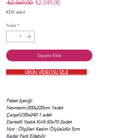
Normal
İndirimli
 ₺2.569,00 
₺2.049,00
Fiyat
Fiyat
KDV dahil
Adet
*
Sepete Ekle
ÜRÜN VİDEOSU İZLE
Paket İçeriği:
Nevresim:200x220cm 1adet
Çarşaf:230x240 1 adet
Dantelli Yastık Kılıfı:50x70 2adet
Not : Ölçüleri Kesim Ölçüsüdür 5cm
Kadar Fark Edebilir