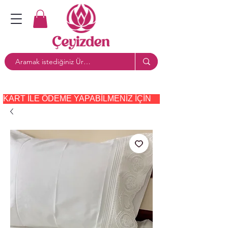
KART ILE ÖDEME YAPABILMENIZ IÇIN     PAYTR     SEÇE