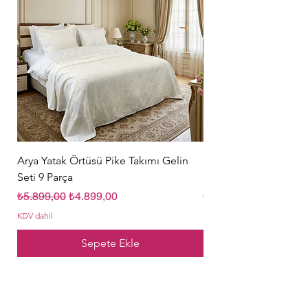
Arya Yatak Örtüsü Pike Takımı Gelin
Hürrem Sultan Gelin Ç
Seti 9 Parça
Parça Krem
Normal Fiyat
İndirimli Fiyat
Normal Fiyat
₺5.899,00
₺4.899,00
₺5.849,00
KDV dahil
KDV dahil
Sepete Ekle