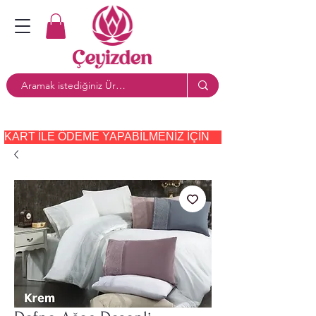
KART ILE ÖDEME YAPABILMENIZ IÇIN     PAYTR     SEÇE