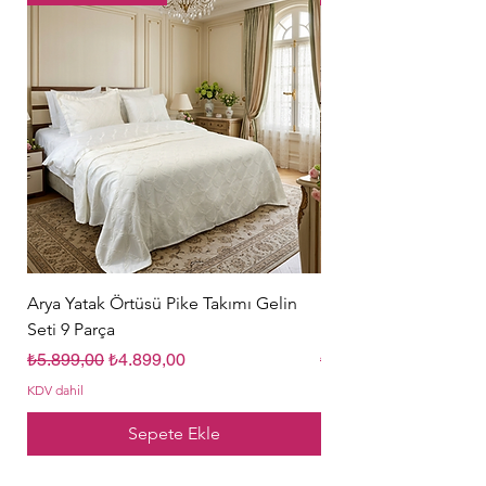
Arya Yatak Örtüsü Pike Takımı Gelin
Hürrem Sultan Gelin Ç
Seti 9 Parça
Parça Krem
Normal Fiyat
İndirimli Fiyat
Normal Fiyat
₺5.899,00
₺4.899,00
₺5.849,00
KDV dahil
KDV dahil
Sepete Ekle