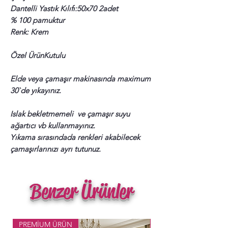
Dantelli Yastık Kılıfı:50x70 2adet
% 100 pamuktur
Renk: Krem
Özel ÜrünKutulu
Elde veya çamaşır makinasında maximum
30`de yıkayınız.
Islak bekletmemeli ve çamaşır suyu
ağartıcı vb kullanmayınız.
Yıkama sırasındada renkleri akabilecek
çamaşırlarınızı ayrı tutunuz.
Benzer Ürünler
PREMİUM ÜRÜN
Popüler Ürün