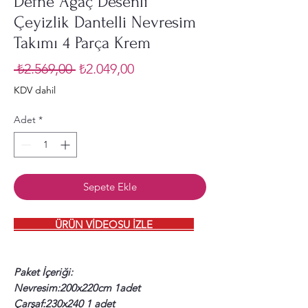
Defne Ağaç Desenli
Çeyizlik Dantelli Nevresim
Takımı 4 Parça Krem
Normal
İndirimli
 ₺2.569,00 
₺2.049,00
Fiyat
Fiyat
KDV dahil
Adet
*
Sepete Ekle
ÜRÜN VİDEOSU İZLE
Paket İçeriği:
Nevresim:200x220cm 1adet
Çarşaf:230x240 1 adet