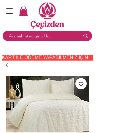
KART ILE ÖDEME YAPABILMENIZ IÇIN     PAYTR     SEÇE