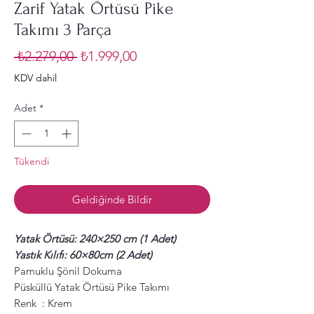
Zarif Yatak Örtüsü Pike
Takımı 3 Parça
Normal
İndirimli
 ₺2.279,00 
₺1.999,00
Fiyat
Fiyat
KDV dahil
Adet
*
Tükendi
Geldiğinde Bildir
Yatak Örtüsü: 240×250 cm (1 Adet)
Yastık Kılıfı: 60×80cm (2 Adet)
Pamuklu Şönil Dokuma
Püsküllü Yatak Örtüsü Pike Takımı
Renk : Krem