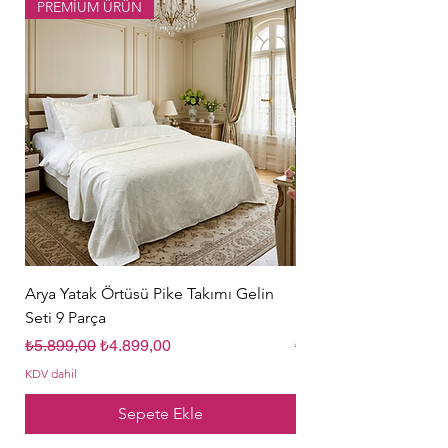
PREMİUM ÜRÜN
Popüler Ürün
Arya Yatak Örtüsü Pike Takımı Gelin
Hürrem Sultan Gelin Ç
Seti 9 Parça
Parça Krem
Normal Fiyat
İndirimli Fiyat
Normal Fiyat
₺5.899,00
₺4.899,00
₺5.849,00
KDV dahil
KDV dahil
Sepete Ekle