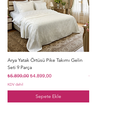
Arya Yatak Örtüsü Pike Takımı Gelin
Hürrem Sultan Gelin Ç
Seti 9 Parça
Parça Krem
Normal Fiyat
İndirimli Fiyat
Normal Fiyat
₺5.899,00
₺4.899,00
₺5.849,00
KDV dahil
KDV dahil
Sepete Ekle