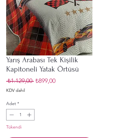
Yarış Arabası Tek Kişilik
Kapitoneli Yatak Örtüsü
Normal
İndirimli
 ₺1.129,00 
₺899,00
Fiyat
Fiyat
KDV dahil
Adet
*
Tükendi