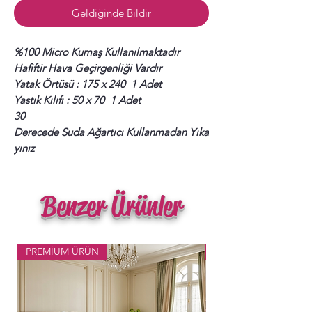
Geldiğinde Bildir
%100 Micro Kumaş Kullanılmaktadır
Hafiftir Hava Geçirgenliği Vardır
Yatak Örtüsü : 175 x 240 1 Adet
Yastık Kılıfı : 50 x 70 1 Adet
30
Derecede Suda Ağartıcı Kullanmadan Yıka
yınız
Benzer Ürünler
PREMİUM ÜRÜN
Popüler Ürün