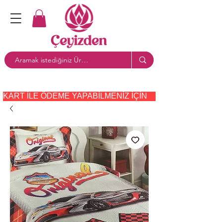
KART ILE ÖDEME YAPABILMENIZ IÇIN     PAYTR     SEÇE