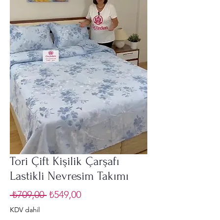
Tori Çift Kişilik Çarşafı
Lastikli Nevresim Takımı
Normal
İndirimli
 ₺709,00 
₺549,00
Fiyat
Fiyat
KDV dahil