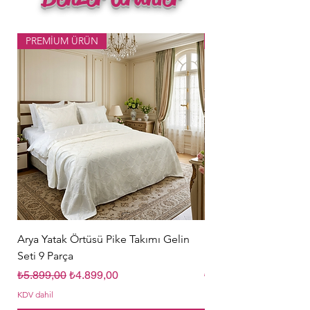
PREMİUM ÜRÜN
Popüler Ürün
Arya Yatak Örtüsü Pike Takımı Gelin
Hürrem Sultan Gelin Ç
Seti 9 Parça
Parça Krem
Normal Fiyat
İndirimli Fiyat
Normal Fiyat
₺5.899,00
₺4.899,00
₺5.849,00
KDV dahil
KDV dahil