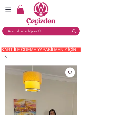
KART ILE ÖDEME YAPABILMENIZ IÇIN     PAYTR     SEÇE