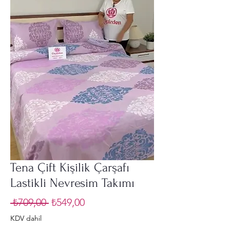
Tena Çift Kişilik Çarşafı
Lastikli Nevresim Takımı
Normal
İndirimli
 ₺709,00 
₺549,00
Fiyat
Fiyat
KDV dahil