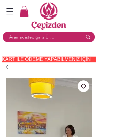
KART ILE ÖDEME YAPABILMENIZ IÇIN     PAYTR     SEÇE