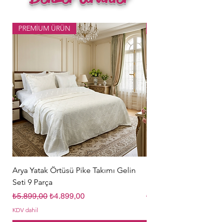
PREMİUM ÜRÜN
Popüler Ürün
Arya Yatak Örtüsü Pike Takımı Gelin
Hürrem Sultan Gelin Ç
Seti 9 Parça
Parça Krem
Normal Fiyat
İndirimli Fiyat
Normal Fiyat
₺5.899,00
₺4.899,00
₺5.849,00
KDV dahil
KDV dahil