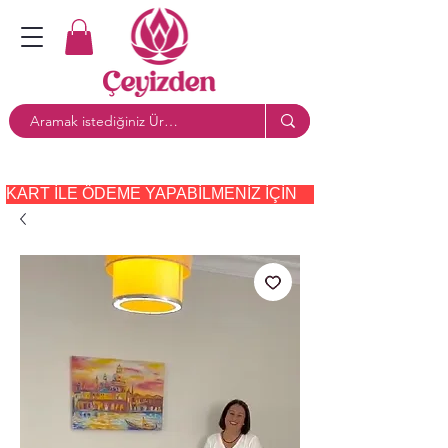
KART ILE ÖDEME YAPABILMENIZ IÇIN     PAYTR     SEÇE