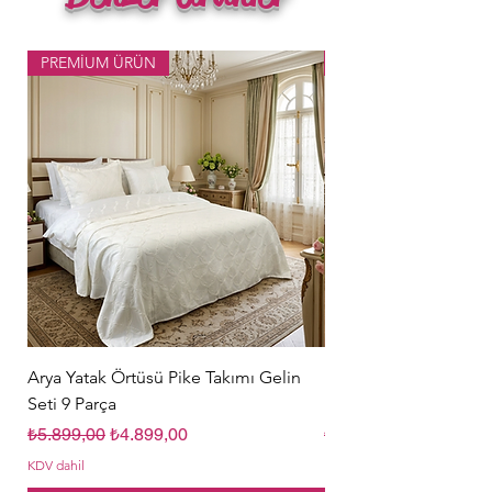
PREMİUM ÜRÜN
Popüler Ürün
Arya Yatak Örtüsü Pike Takımı Gelin
Hürrem Sultan Gelin Ç
Seti 9 Parça
Parça Krem
Normal Fiyat
İndirimli Fiyat
Normal Fiyat
₺5.899,00
₺4.899,00
₺5.849,00
KDV dahil
KDV dahil