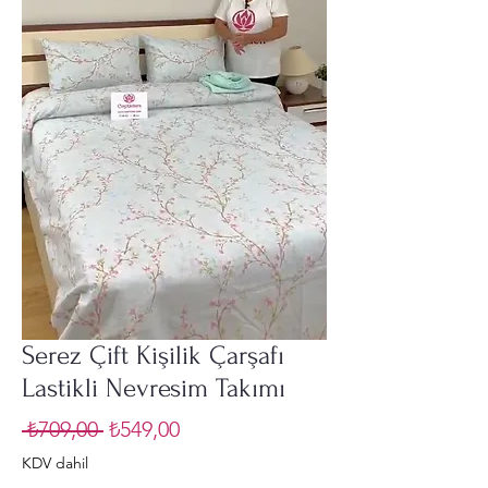
Serez Çift Kişilik Çarşafı
Lastikli Nevresim Takımı
Normal
İndirimli
 ₺709,00 
₺549,00
Fiyat
Fiyat
KDV dahil