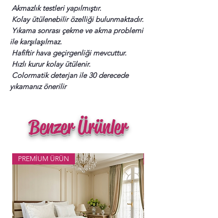
Akmazlık testleri yapılmıştır.
Kolay ütülenebilir özelliği bulunmaktadır.
Yıkama sonrası çekme ve akma problemi
ile karşılaşılmaz.
Hafiftir hava geçirgenliği mevcuttur.
Hızlı kurur kolay ütülenir.
Colormatik deterjan ile 30 derecede
yıkamanız önerilir
Benzer Ürünler
PREMİUM ÜRÜN
Popüler Ürün