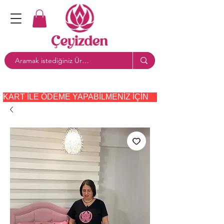
KART ILE ÖDEME YAPABILMENIZ IÇIN     PAYTR     SEÇE