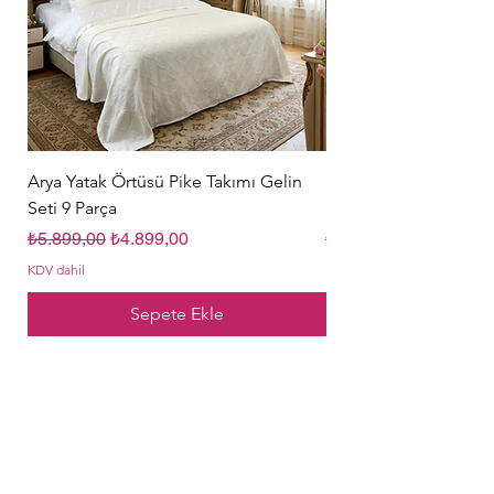
Arya Yatak Örtüsü Pike Takımı Gelin
Hürrem Sultan Gelin Ç
Seti 9 Parça
Parça Krem
Normal Fiyat
İndirimli Fiyat
Normal Fiyat
₺5.899,00
₺4.899,00
₺5.849,00
KDV dahil
KDV dahil
Sepete Ekle