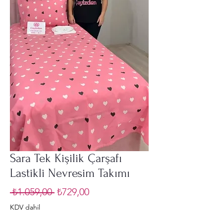
Sara Tek Kişilik Çarşafı
Lastikli Nevresim Takımı
Normal
İndirimli
 ₺1.059,00 
₺729,00
Fiyat
Fiyat
KDV dahil