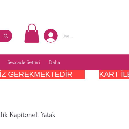
Üye Girişi
Seccade Setleri
Daha
IZ GEREKMEKTEDIR      
ilik Kapitoneli Yatak