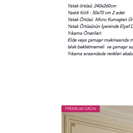
Yatak örtüsü: 240x260cm
Yastık Kılıfı : 50x70 cm 2 adet
Yatak Örtüsü Micro Kumaştan Üret
Yatak Örtüsünün İçersinde Elyaf 
Yıkama Önerileri:
Elde veya çamaşır makinasında m
Islak bekletmemeli ve çamaşır suy
Yıkama sırasındada renkleri akabil
PREMİUM ÜRÜN