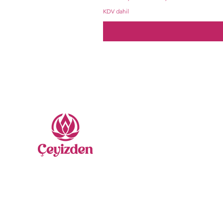
KDV dahil
Me
Nevr
Sate
Yatak
Gelin
Secca
Nasıl Yardımcı Olabiliriz?
Nakış
Bize Ulaşabilirsiniz