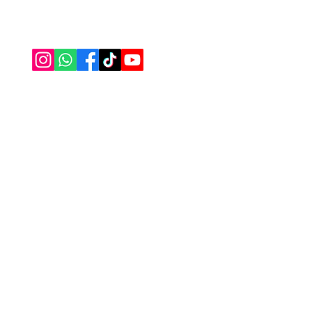
Havlu
0555 333 06 56
Borno
Alez 
Masa
Bany
Çarşa
Sipar