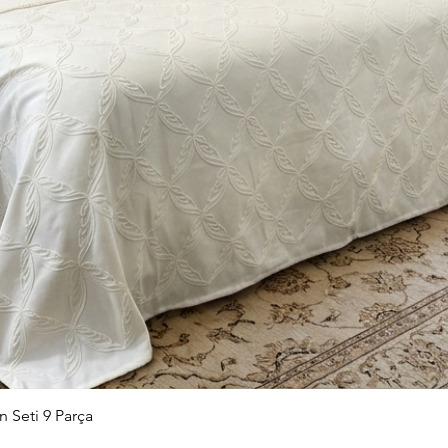
Hızlı Bakış
n Seti 9 Parça