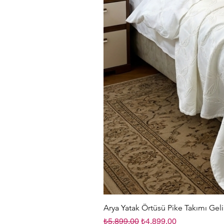
Arya Yatak Örtüsü Pike Takımı Geli
Normal Fiyat
İndirimli Fiyat
₺5.899,00
₺4.899,00