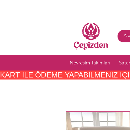
Nevresim Takımları
Sate
KART ILE ÖDEME YAPABILMENIZ IÇIN