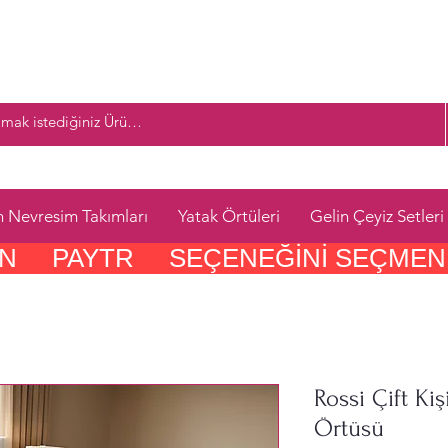
n Nevresim Takımları
Yatak Örtüleri
Gelin Çeyiz Setleri
     PAYTR     SEÇENEĞINI SEÇMEN
Rossi Çift Kiş
Örtüsü