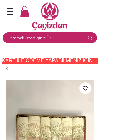
KART ILE ÖDEME YAPABILMENIZ IÇIN     PAYTR     SEÇE