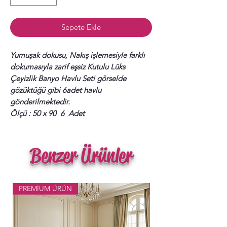
Sepete Ekle
Yumuşak dokusu, Nakış işlemesiyle farklı
dokumasıyla zarif eşsiz Kutulu Lüks
Çeyizlik Banyo Havlu Seti görselde
gözüktüğü gibi 6adet havlu
gönderilmektedir.
Ölçü : 50 x 90 6 Adet
Benzer Ürünler
PREMİUM ÜRÜN
Popüler Ürün