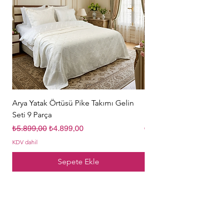
Arya Yatak Örtüsü Pike Takımı Gelin
Hürrem Sultan Gelin Ç
Seti 9 Parça
Parça Krem
Normal Fiyat
İndirimli Fiyat
Normal Fiyat
₺5.899,00
₺4.899,00
₺5.849,00
KDV dahil
KDV dahil
Sepete Ekle