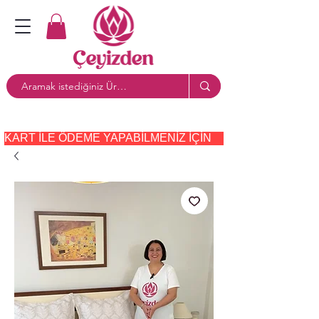
KART ILE ÖDEME YAPABILMENIZ IÇIN     PAYTR     SEÇE