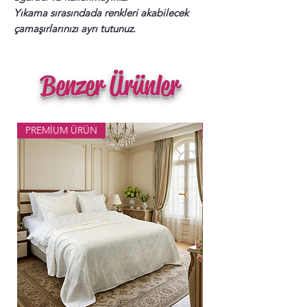
Yıkama sırasındada renkleri akabilecek
çamaşırlarınızı ayrı tutunuz.
Benzer Ürünler
PREMİUM ÜRÜN
Popüler Ürün