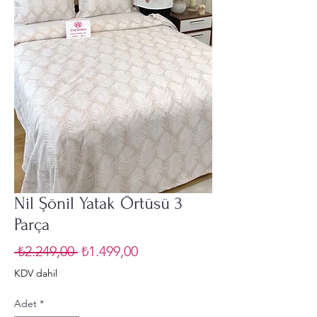
Nil Şönil Yatak Örtüsü 3
Parça
Normal
İndirimli
 ₺2.249,00 
₺1.499,00
Fiyat
Fiyat
KDV dahil
Adet
*