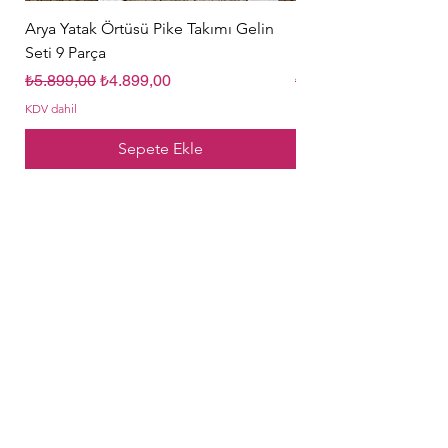
Arya Yatak Örtüsü Pike Takımı Gelin
Hürrem Sultan Gelin Ç
Seti 9 Parça
Parça Krem
Normal Fiyat
İndirimli Fiyat
Normal Fiyat
₺5.899,00
₺4.899,00
₺5.849,00
KDV dahil
KDV dahil
Sepete Ekle