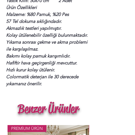
Yastık Kılıfı: 50x70 cm 2 Adet
Ürün Özellikleri
Malzeme: %80 Pamuk, %20 Pes
57 Tel dokuma sıklığındadır.
Akmazlık testleri yapılmıştır.
Kolay ütülenebilir özelliği bulunmaktadır.
Yıkama sonrası çekme ve akma problemi
ile karşılaşılmaz.
Bakımı kolay pamuk karışımlıdır.
Hafiftir hava geçirgenliği mevcuttur.
Hızlı kurur kolay ütülenir.
Colormatik deterjan ile 30 derecede
yıkamanız önerilir.
Benzer Ürünler
PREMİUM ÜRÜN
Popüler Ürün