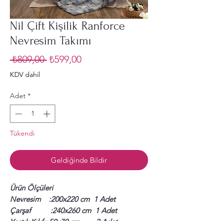
Nil Çift Kişilik Ranforce
Nevresim Takımı
Normal
İndirimli
 ₺809,00 
₺599,00
Fiyat
Fiyat
KDV dahil
Adet
*
Tükendi
Geldiğinde Bildir
Ürün Ölçüleri
Nevresim :200x220 cm 1 Adet
Çarşaf :240x260 cm 1 Adet