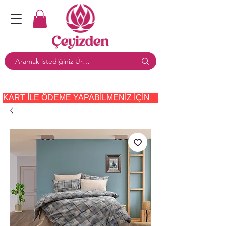
KART ILE ÖDEME YAPABILMENIZ IÇIN     PAYTR     SEÇE