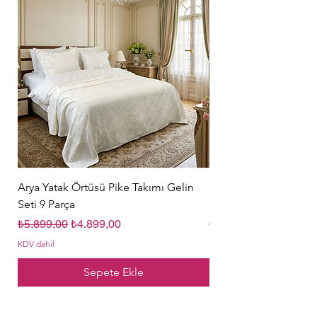
Arya Yatak Örtüsü Pike Takımı Gelin
Hürrem Sultan Gelin Ç
Seti 9 Parça
Parça Krem
Normal Fiyat
İndirimli Fiyat
Normal Fiyat
₺5.899,00
₺4.899,00
₺5.849,00
KDV dahil
KDV dahil
Sepete Ekle