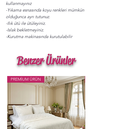
kullanmayınız
-Yıkama esnasında koyu renkleri mümkün
olduğunca ayrı tutunuz.
-Ilık ütü ile ütüleyiniz.
-Islak bekletmeyiniz.
-Kurutma makinasında kurutulabilir
Benzer Ürünler
PREMİUM ÜRÜN
Popüler Ürün