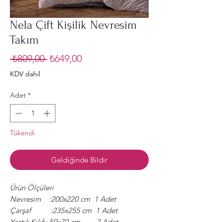
Nela Çift Kişilik Nevresim
Takım
Normal
İndirimli
 ₺809,00 
₺649,00
Fiyat
Fiyat
KDV dahil
Adet
*
Tükendi
Geldiğinde Bildir
Ürün Ölçüleri
Nevresim :200x220 cm 1 Adet
Çarşaf :235x255 cm 1 Adet
Yastık Kılıfı: 50x70 cm 2 Adet