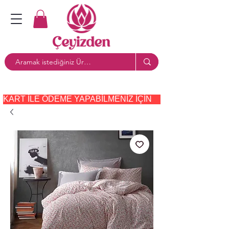
KART ILE ÖDEME YAPABILMENIZ IÇIN     PAYTR     SEÇE