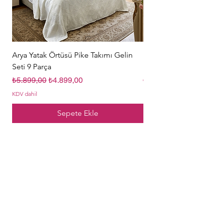
Arya Yatak Örtüsü Pike Takımı Gelin
Hürrem Sultan Gelin Ç
Seti 9 Parça
Parça Krem
Normal Fiyat
İndirimli Fiyat
Normal Fiyat
₺5.899,00
₺4.899,00
₺5.849,00
KDV dahil
KDV dahil
Sepete Ekle