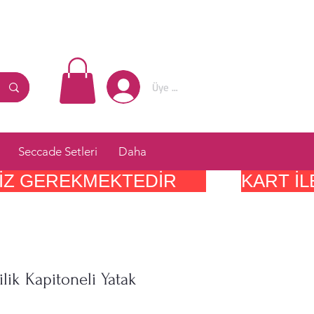
Üye Girişi
Seccade Setleri
Daha
IZ GEREKMEKTEDIR      
ilik Kapitoneli Yatak