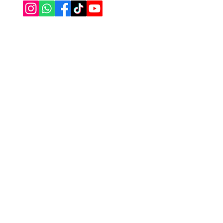
Alez 
Masa
Bany
Çarşa
Sipar