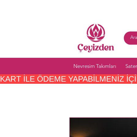
Nevresim Takımları
Sate
KART ILE ÖDEME YAPABILMENIZ IÇIN