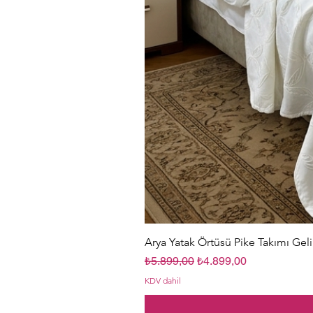
Arya Yatak Örtüsü Pike Takımı Geli
Normal Fiyat
İndirimli Fiyat
₺5.899,00
₺4.899,00
KDV dahil