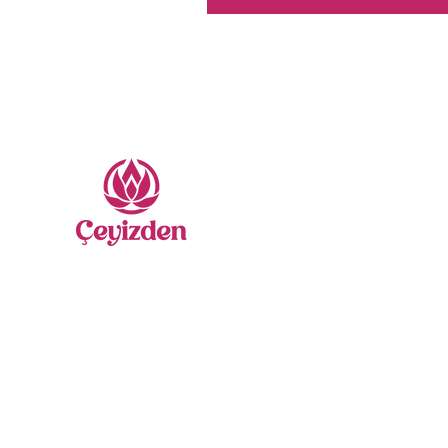
Me
Nevr
Sate
Yatak
Gelin
Secca
Nasıl Yardımcı Olabiliriz?
Nakış
Bize Ulaşabilirsiniz
Havlu
0555 333 06 56
Borno