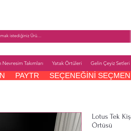
n Nevresim Takımları
Yatak Örtüleri
Gelin Çeyiz Setleri
     PAYTR     SEÇENEĞINI SEÇMEN
Lotus Tek Kiş
Örtüsü