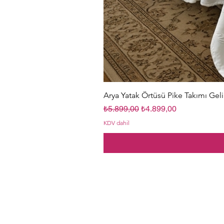
Arya Yatak Örtüsü Pike Takımı Geli
Normal Fiyat
İndirimli Fiyat
₺5.899,00
₺4.899,00
KDV dahil
Me