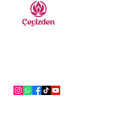
Nevr
Sate
Yatak
Gelin
Secca
Nasıl Yardımcı Olabiliriz?
Nakış
Bize Ulaşabilirsiniz
Havlu
0555 333 06 56
Borno
Alez 
Masa
Bany
Çarşa