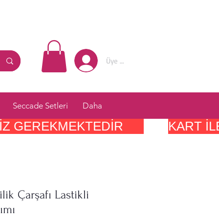
Üye Girişi
Seccade Setleri
Daha
IZ GEREKMEKTEDIR      
lik Çarşafı Lastikli
ımı