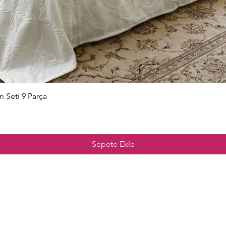
Hızlı Bakış
n Seti 9 Parça
Sepete Ekle
nu
Merak Edilenle