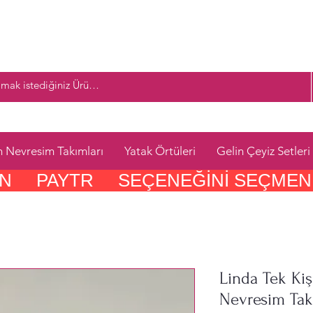
n Nevresim Takımları
Yatak Örtüleri
Gelin Çeyiz Setleri
     PAYTR     SEÇENEĞINI SEÇMEN
Linda Tek Kişi
Nevresim Tak