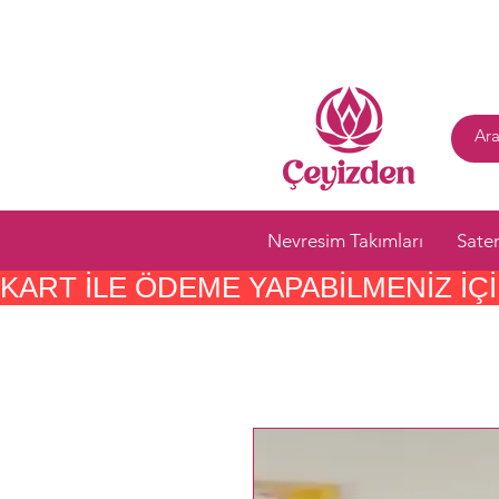
Nevresim Takımları
Sate
KART ILE ÖDEME YAPABILMENIZ IÇIN