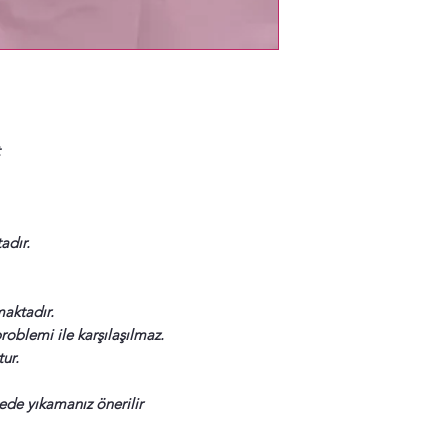
adır.
maktadır.
blemi ile karşılaşılmaz.
ur.
ede yıkamanız önerilir