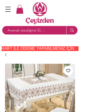
KART ILE ÖDEME YAPABILMENIZ IÇIN     PAYTR     SEÇE