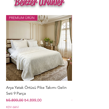
Benzer Ürünler
PREMİUM ÜRÜN
Popüler Ürün
Arya Yatak Örtüsü Pike Takımı Gelin
Hürrem Sultan Gelin Ç
Seti 9 Parça
Parça Krem
Normal Fiyat
İndirimli Fiyat
Normal Fiyat
₺5.899,00
₺4.899,00
₺5.849,00
KDV dahil
KDV dahil