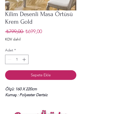
Kilim Desenli Masa Örtüsü
Krem Gold
Normal
İndirimli
 ₺799,00 
₺699,00
Fiyat
Fiyat
KDV dahil
Adet
*
Sepete Ekle
Ölçü: 160 X 220cm
Kumaş : Polyester Dertsiz