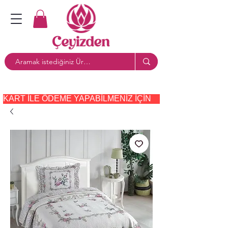
KART ILE ÖDEME YAPABILMENIZ IÇIN     PAYTR     SEÇE