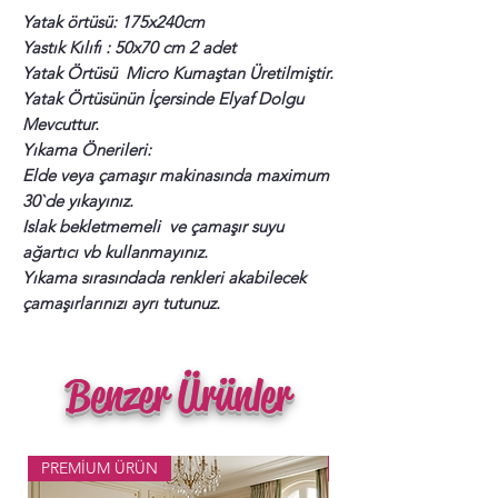
Yatak örtüsü: 175x240cm
Yastık Kılıfı : 50x70 cm 2 adet
Yatak Örtüsü Micro Kumaştan Üretilmiştir.
Yatak Örtüsünün İçersinde Elyaf Dolgu
Mevcuttur.
Yıkama Önerileri:
Elde veya çamaşır makinasında maximum
30`de yıkayınız.
Islak bekletmemeli ve çamaşır suyu
ağartıcı vb kullanmayınız.
Yıkama sırasındada renkleri akabilecek
çamaşırlarınızı ayrı tutunuz.
Benzer Ürünler
PREMİUM ÜRÜN
Popüler Ürün