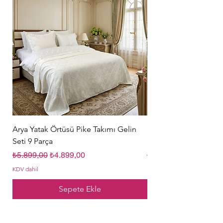
Arya Yatak Örtüsü Pike Takımı Gelin
Hürrem Sultan Gelin Ç
Seti 9 Parça
Parça Krem
Normal Fiyat
İndirimli Fiyat
Normal Fiyat
₺5.899,00
₺4.899,00
₺5.849,00
KDV dahil
KDV dahil
Sepete Ekle