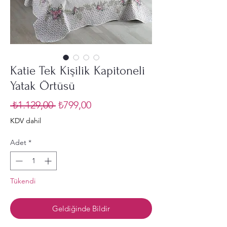
Katie Tek Kişilik Kapitoneli
Yatak Örtüsü
Normal
İndirimli
 ₺1.129,00 
₺799,00
Fiyat
Fiyat
KDV dahil
Adet
*
Tükendi
Geldiğinde Bildir