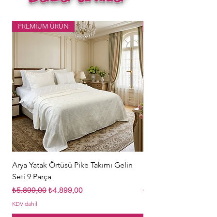
PREMİUM ÜRÜN
Popüler Ürün
Arya Yatak Örtüsü Pike Takımı Gelin
Hürrem Sultan Gelin Ç
Seti 9 Parça
Parça Krem
Normal Fiyat
İndirimli Fiyat
Normal Fiyat
₺5.899,00
₺4.899,00
₺5.849,00
KDV dahil
KDV dahil