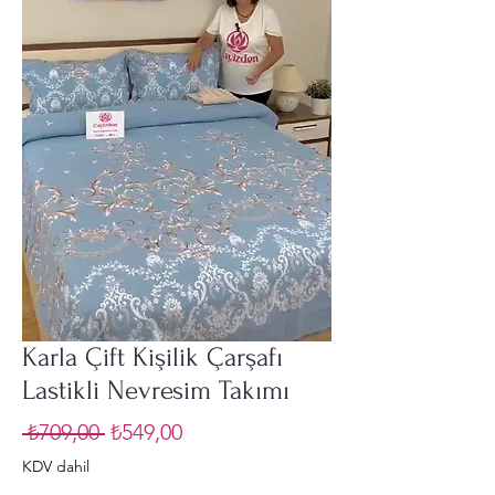
Karla Çift Kişilik Çarşafı
Lastikli Nevresim Takımı
Normal
İndirimli
 ₺709,00 
₺549,00
Fiyat
Fiyat
KDV dahil