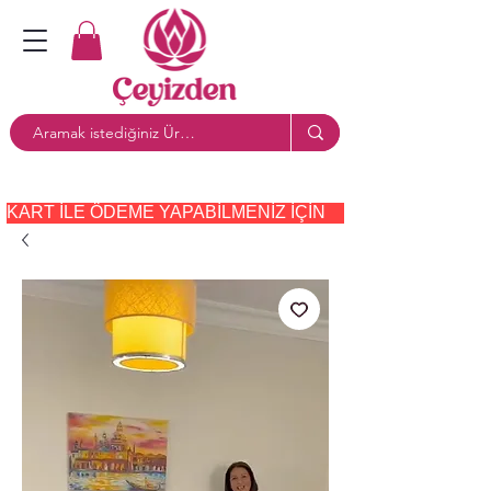
KART ILE ÖDEME YAPABILMENIZ IÇIN     PAYTR     SEÇE