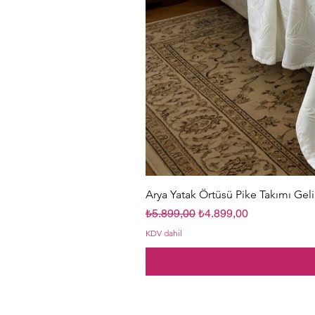
Arya Yatak Örtüsü Pike Takımı Geli
Normal Fiyat
İndirimli Fiyat
₺5.899,00
₺4.899,00
KDV dahil