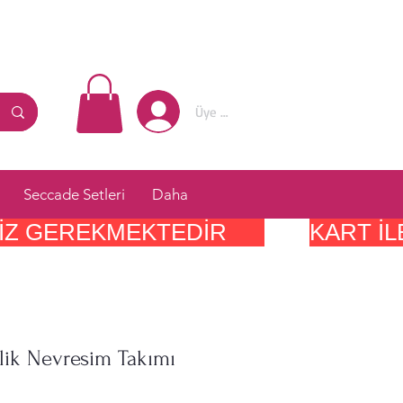
Üye Girişi
Seccade Setleri
Daha
IZ GEREKMEKTEDIR      
şilik Nevresim Takımı