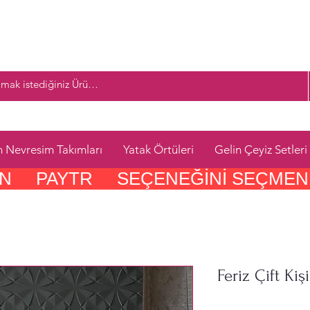
n Nevresim Takımları
Yatak Örtüleri
Gelin Çeyiz Setleri
     PAYTR     SEÇENEĞINI SEÇMEN
Feriz Çift Ki