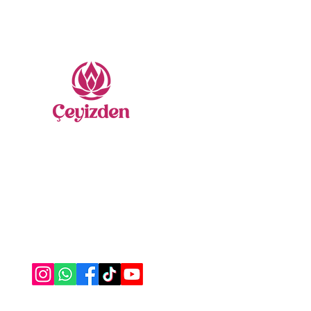
Me
Nevr
Sate
Yatak
Gelin
Secca
Nasıl Yardımcı Olabiliriz?
Nakış
Bize Ulaşabilirsiniz
Havlu
0555 333 06 56
Borno
Alez 
Masa