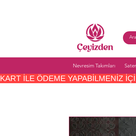
Nevresim Takımları
Sate
KART ILE ÖDEME YAPABILMENIZ IÇIN