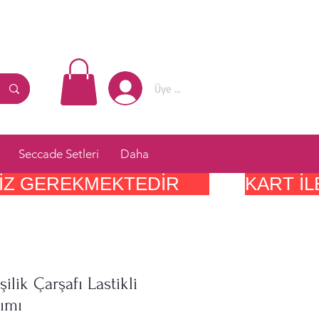
Üye Girişi
Seccade Setleri
Daha
IZ GEREKMEKTEDIR      
şilik Çarşafı Lastikli
ımı