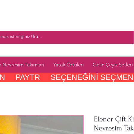
n Nevresim Takımları
Yatak Örtüleri
Gelin Çeyiz Setleri
     PAYTR     SEÇENEĞINI SEÇMEN
Elenor Çift Ki
Nevresim Tak