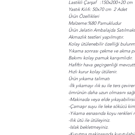
Lastikli Çarşaf :150x200+20 cm
Yastık Kılıfı: 50x70 cm 2 Adet
Ürün Özellikleri
Malzeme:%80 Pamukludur
Ürün Jelatin Ambalajda Satılmakt
Akmazlık testleri yapılmıştır.
Kolay ütülenebilir özelliği bulun
Yıkama sonrası çekme ve akma pro
Bakımı kolay pamuk karışımlıdır.
Hafiftir hava geçirgenliği mevcutt
Hızlı kurur kolay ütülenir.
Ürün yıkama talimatı
-İlk yıkamayı ılık su ile ters çevi
ömrünün daha uzun olmasını sağl
-Makinada veya elde yıkayabilirsi
-Çamaşır suyu ile leke sökücü kim
-Yıkama esnasında koyu renkleri
-Ilık ütü ile ütüleyiniz.
-Islak bekletmeyiniz.
-Kurutma makinasında kurutulabil