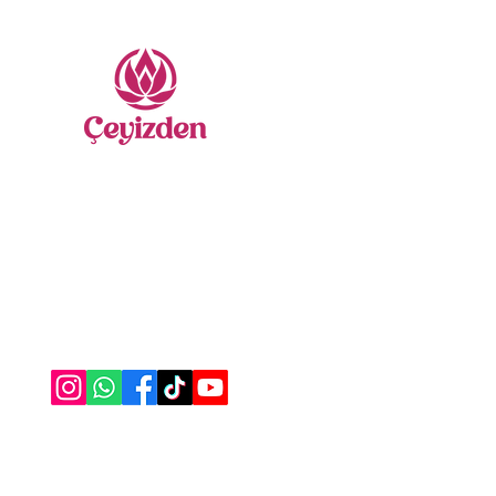
Me
Nevr
Sate
Yatak
Gelin
Secca
Nasıl Yardımcı Olabiliriz?
Nakış
Bize Ulaşabilirsiniz
Havlu
0555 333 06 56
Borno
Alez 
Masa
Bany