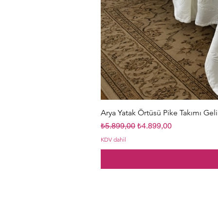
Arya Yatak Örtüsü Pike Takımı Geli
Normal Fiyat
İndirimli Fiyat
₺5.899,00
₺4.899,00
KDV dahil