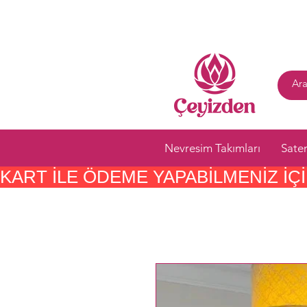
Nevresim Takımları
Sate
KART ILE ÖDEME YAPABILMENIZ IÇIN