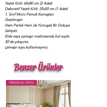
Yastık Kılıfı: 60x80 cm (2 Adet)
Dekoratif Yastık Kılıfı: 35x50 cm (1 Adet)
1. Sınıf Micro Pamuk Kumaştan
Üretilmiştir.
Hem Parlak Hem de Yumuşak Bir Dokuya
Sahiptir.
Elde veya çamaşır makinasında bol suyla
30`de yıkayınız.
çamaşır suyu kullanmayınız.
Benzer Ürünler
PREMİUM ÜRÜN
Popüler Ürün