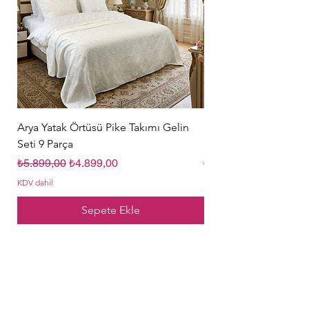
Arya Yatak Örtüsü Pike Takımı Gelin
Hürrem Sultan Gelin Ç
Seti 9 Parça
Parça Krem
Normal Fiyat
İndirimli Fiyat
Normal Fiyat
₺5.899,00
₺4.899,00
₺5.849,00
KDV dahil
KDV dahil
Sepete Ekle