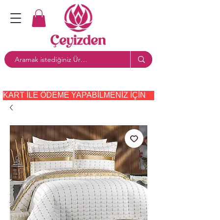
KART ILE ÖDEME YAPABILMENIZ IÇIN     PAYTR     SEÇE