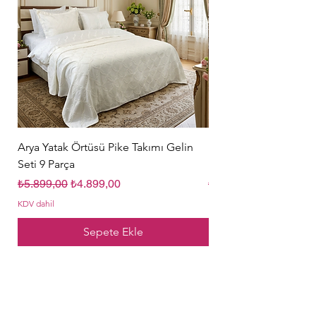
Arya Yatak Örtüsü Pike Takımı Gelin
Hürrem Sultan Gelin Ç
Seti 9 Parça
Parça Krem
Normal Fiyat
İndirimli Fiyat
Normal Fiyat
₺5.899,00
₺4.899,00
₺5.849,00
KDV dahil
KDV dahil
Sepete Ekle