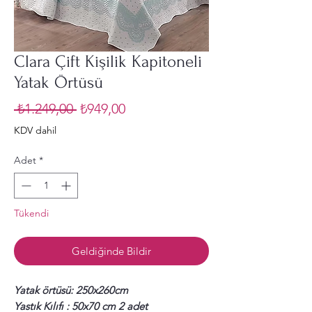
Clara Çift Kişilik Kapitoneli
Yatak Örtüsü
Normal
İndirimli
 ₺1.249,00 
₺949,00
Fiyat
Fiyat
KDV dahil
Adet
*
Tükendi
Geldiğinde Bildir
Yatak örtüsü: 250x260cm
Yastık Kılıfı : 50x70 cm 2 adet