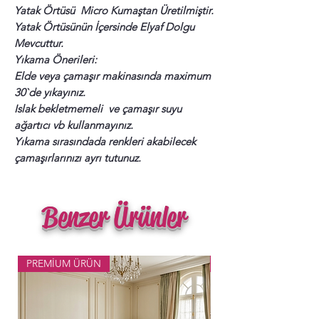
Yatak Örtüsü Micro Kumaştan Üretilmiştir.
Yatak Örtüsünün İçersinde Elyaf Dolgu
Mevcuttur.
Yıkama Önerileri:
Elde veya çamaşır makinasında maximum
30`de yıkayınız.
Islak bekletmemeli ve çamaşır suyu
ağartıcı vb kullanmayınız.
Yıkama sırasındada renkleri akabilecek
çamaşırlarınızı ayrı tutunuz.
Benzer Ürünler
PREMİUM ÜRÜN
Popüler Ürün