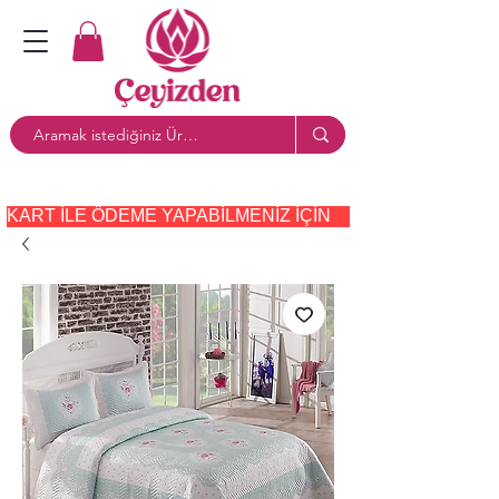
KART ILE ÖDEME YAPABILMENIZ IÇIN     PAYTR     SEÇE